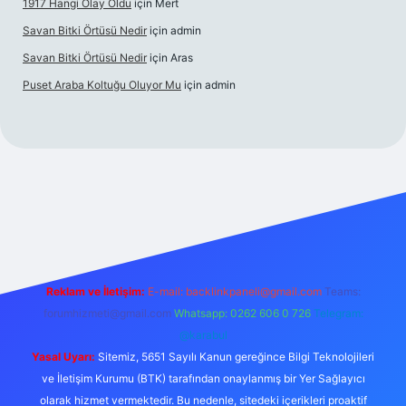
1917 Hangi Olay Oldu
için
Mert
Savan Bitki Örtüsü Nedir
için
admin
Savan Bitki Örtüsü Nedir
için
Aras
Puset Araba Koltuğu Oluyor Mu
için
admin
t giriş
Reklam ve İletişim:
E-mail:
backlinkpaneli@gmail.com
Teams:
forumhizmeti@gmail.com
Whatsapp: 0262 606 0 726
Telegram:
@karabul
Yasal Uyarı:
Sitemiz, 5651 Sayılı Kanun gereğince Bilgi Teknolojileri
ve İletişim Kurumu (BTK) tarafından onaylanmış bir Yer Sağlayıcı
olarak hizmet vermektedir. Bu nedenle, sitedeki içerikleri proaktif