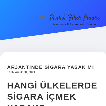
Parlak Fikir Pınarı
menüyü
aç
Hayatına ışıltı katan pratik öneriler!
Anasayfa
Gizlilik Politikası
Yasal Uyarı
Hakkımızda
ARJANTINDE SIGARA YASAK MI
Tarih: Aralık 20, 2024
HANGI ÜLKELERDE
SIGARA IÇMEK