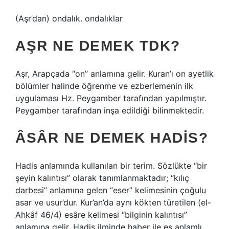
(Aşr’dan) ondalık. ondalıklar
AŞR NE DEMEK TDK?
Aşr, Arapçada “on” anlamına gelir. Kuran’ı on ayetlik
bölümler halinde öğrenme ve ezberlemenin ilk
uygulaması Hz. Peygamber tarafından yapılmıştır.
Peygamber tarafından inşa edildiği bilinmektedir.
ÂSÂR NE DEMEK HADIS?
Hadis anlamında kullanılan bir terim. Sözlükte “bir
şeyin kalıntısı” olarak tanımlanmaktadır; “kılıç
darbesi” anlamına gelen “eser” kelimesinin çoğulu
asar ve usur’dur. Kur’an’da aynı kökten türetilen (el-
Ahkâf 46/4) esâre kelimesi “bilginin kalıntısı”
anlamına gelir. Hadis ilminde haber ile eş anlamlı