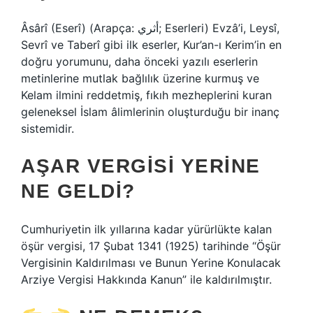
Âsârî (Eserî) (Arapça: أثري; Eserleri) Evzâ’i, Leysî,
Sevrî ve Taberî gibi ilk eserler, Kur’an-ı Kerim’in en
doğru yorumunu, daha önceki yazılı eserlerin
metinlerine mutlak bağlılık üzerine kurmuş ve
Kelam ilmini reddetmiş, fıkıh mezheplerini kuran
geleneksel İslam âlimlerinin oluşturduğu bir inanç
sistemidir.
AŞAR VERGISI YERINE
NE GELDI?
Cumhuriyetin ilk yıllarına kadar yürürlükte kalan
öşür vergisi, 17 Şubat 1341 (1925) tarihinde “Öşür
Vergisinin Kaldırılması ve Bunun Yerine Konulacak
Arziye Vergisi Hakkında Kanun” ile kaldırılmıştır.