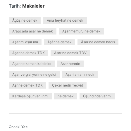
Tarih:
Makaleler
Âgûş ne demek
Ama heyhat ne demek
Arapçada asar ne demek
Aşar memuru ne demek
Aşar mı öşür mü
Âşâr ne demek
Âsâr ne demek hadis
Aşar ne demek TDK
Asar ne demek TDV
Aşar ne zaman kaldırıldı
Asar nerede
Aşar vergisi yerine ne geldi
Aşari anlamı nedir
Aşr ne demek TDK
Çeker nedir Tecvid
Kardeşe öşür verilir mi
ne demek
Öşür dinde var mı
Önceki Yazı