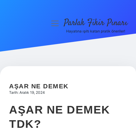
Parlak Fikir Pınarı
menüyü
aç
Hayatına ışıltı katan pratik öneriler!
Anasayfa
Gizlilik Politikası
Yasal Uyarı
Hakkımızda
AŞAR NE DEMEK
Tarih: Aralık 19, 2024
AŞAR NE DEMEK
TDK?