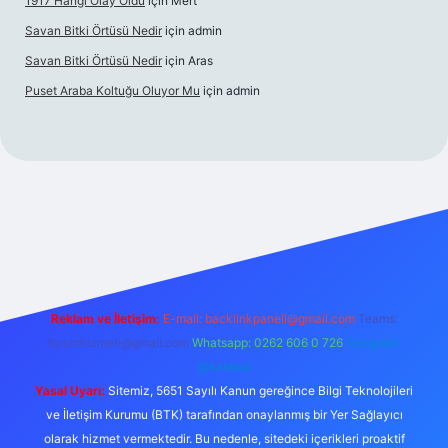
1917 Hangi Olay Oldu
için
Mert
Savan Bitki Örtüsü Nedir
için
admin
Savan Bitki Örtüsü Nedir
için
Aras
Puset Araba Koltuğu Oluyor Mu
için
admin
abet giriş
Reklam ve İletişim:
E-mail:
backlinkpaneli@gmail.com
Teams:
forumhizmeti@gmail.com
Whatsapp: 0262 606 0 726
Telegram:
@karabul
Yasal Uyarı:
Sitemiz, 5651 Sayılı Kanun gereğince Bilgi Teknolojileri
ve İletişim Kurumu (BTK) tarafından onaylanmış bir Yer Sağlayıcı
olarak hizmet vermektedir. Bu nedenle, sitedeki içerikleri proaktif