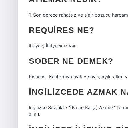
1. Son derece rahatsız ve sinir bozucu harcam
REQUIRES NE?
ihtiyaç; İhtiyacınız var.
SOBER NE DEMEK?
Kısacası, Kaliforniya ayık ve ayık, ayık, alk
İNGILIZCEDE AZMAK N
İngilizce Sözlükte “(Birine Karşı) Azmak” terimin
alın f.