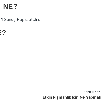
I NE?
ı: 1 Sonuç Hopscotch i.
E?
Sonraki Yazı
Etkin Pişmanlık Için Ne Yapmalı