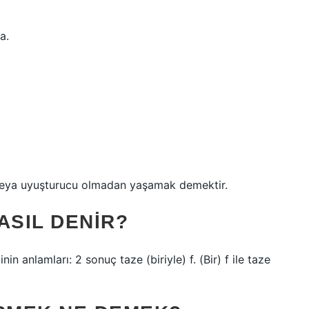
a.
ol veya uyuşturucu olmadan yaşamak demektir.
ASIL DENIR?
in anlamları: 2 sonuç taze (biriyle) f. (Bir) f ile taze