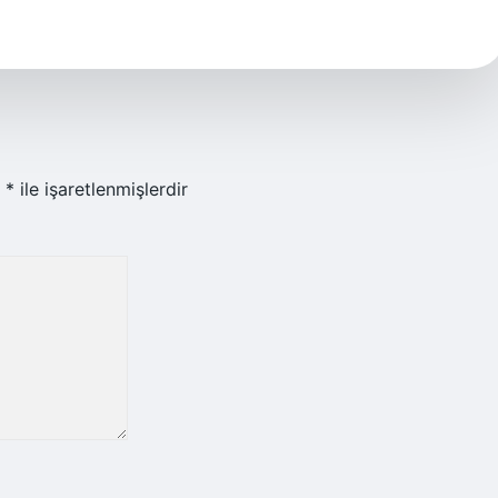
r
*
ile işaretlenmişlerdir