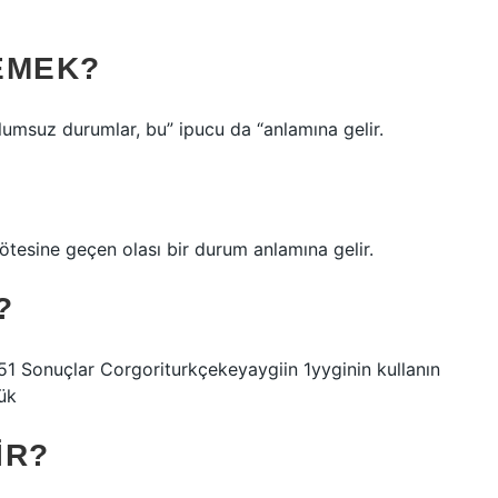
EMEK?
olumsuz durumlar, bu” ipucu da “anlamına gelir.
ötesine geçen olası bir durum anlamına gelir.
?
 51 Sonuçlar Corgoriturkçekeyaygiin 1yyginin kullanın
ük
IR?