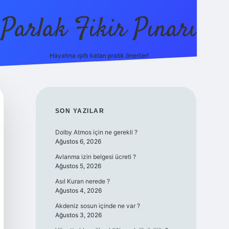
Parlak Fikir Pınarı
Hayatına ışıltı katan pratik öneriler!
grandoperabe
SIDEBAR
SON YAZILAR
Dolby Atmos için ne gerekli ?
Ağustos 6, 2026
Avlanma izin belgesi ücreti ?
Ağustos 5, 2026
Asıl Kuran nerede ?
Ağustos 4, 2026
Akdeniz sosun içinde ne var ?
Ağustos 3, 2026