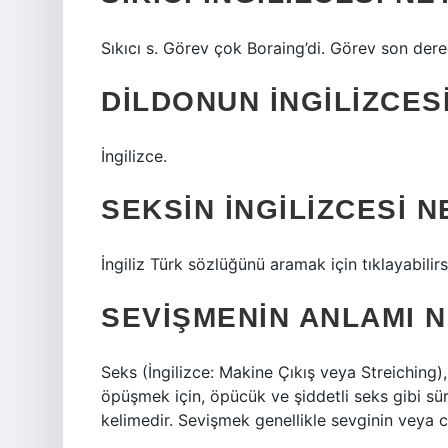
Sıkıcı s. Görev çok Boraing’di. Görev son derec
DILDONUN İNGILIZCES
İngilizce.
SEKSIN İNGILIZCESI N
İngiliz Türk sözlüğünü aramak için tıklayabilirs
SEVIŞMENIN ANLAMI N
Seks (İngilizce: Makine Çıkış veya Streiching
öpüşmek için, öpücük ve şiddetli seks gibi sü
kelimedir. Sevişmek genellikle sevginin veya cin