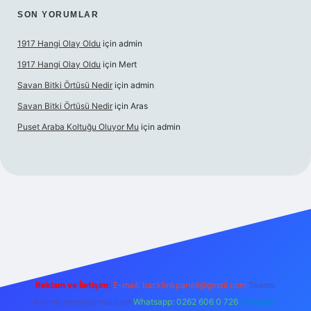
SON YORUMLAR
1917 Hangi Olay Oldu
için
admin
1917 Hangi Olay Oldu
için
Mert
Savan Bitki Örtüsü Nedir
için
admin
Savan Bitki Örtüsü Nedir
için
Aras
Puset Araba Koltuğu Oluyor Mu
için
admin
operabet giriş
Reklam ve İletişim:
E-mail:
backlinkpaneli@gmail.com
Teams:
forumhizmeti@gmail.com
Whatsapp: 0262 606 0 726
Telegram: