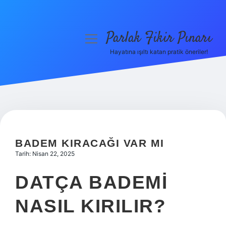
Parlak Fikir Pınarı
menüyü
aç
Hayatına ışıltı katan pratik öneriler!
Anasayfa
Gizlilik Politikası
Yasal Uyarı
Hakkımızda
BADEM KIRACAĞI VAR MI
Tarih: Nisan 22, 2025
DATÇA BADEMI
NASIL KIRILIR?