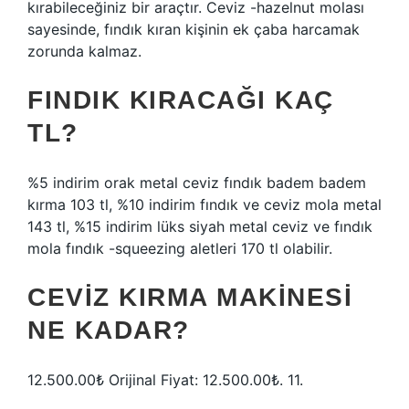
kırabileceğiniz bir araçtır. Ceviz -hazelnut molası
sayesinde, fındık kıran kişinin ek çaba harcamak
zorunda kalmaz.
FINDIK KIRACAĞI KAÇ
TL?
%5 indirim orak metal ceviz fındık badem badem
kırma 103 tl, %10 indirim fındık ve ceviz mola metal
143 tl, %15 indirim lüks siyah metal ceviz ve fındık
mola fındık -squeezing aletleri 170 tl olabilir.
CEVIZ KIRMA MAKINESI
NE KADAR?
12.500.00₺ Orijinal Fiyat: 12.500.00₺. 11.