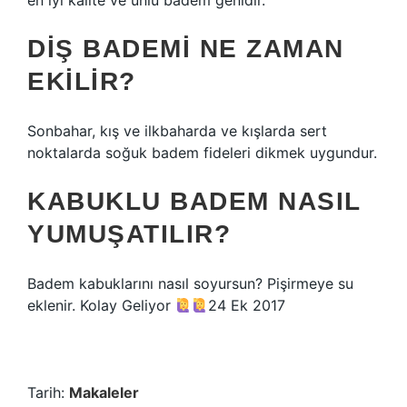
en iyi kalite ve ünlü badem genidir.
DIŞ BADEMI NE ZAMAN
EKILIR?
Sonbahar, kış ve ilkbaharda ve kışlarda sert
noktalarda soğuk badem fideleri dikmek uygundur.
KABUKLU BADEM NASIL
YUMUŞATILIR?
Badem kabuklarını nasıl soyursun? Pişirmeye su
eklenir. Kolay Geliyor
24 Ek 2017
Tarih:
Makaleler