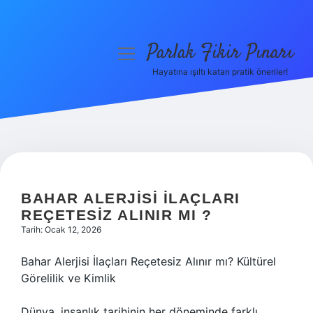
Parlak Fikir Pınarı
menüyü
aç
Hayatına ışıltı katan pratik öneriler!
Anasayfa
Gizlilik Politikası
Yasal Uyarı
Hakkımızda
BAHAR ALERJISI ILAÇLARI
REÇETESIZ ALINIR MI ?
Tarih: Ocak 12, 2026
Bahar Alerjisi İlaçları Reçetesiz Alınır mı? Kültürel
Görelilik ve Kimlik
Dünya, insanlık tarihinin her döneminde farklı