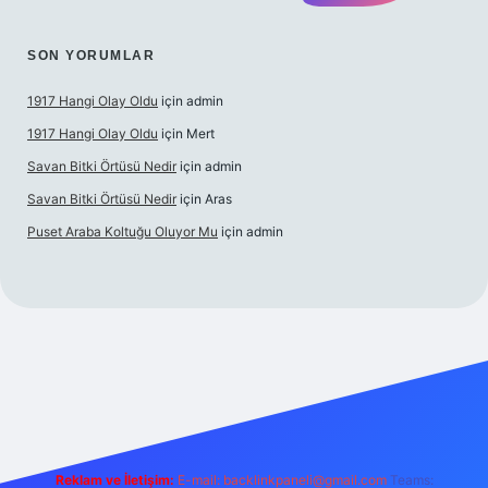
SON YORUMLAR
1917 Hangi Olay Oldu
için
admin
1917 Hangi Olay Oldu
için
Mert
Savan Bitki Örtüsü Nedir
için
admin
Savan Bitki Örtüsü Nedir
için
Aras
Puset Araba Koltuğu Oluyor Mu
için
admin
erabet giriş
Reklam ve İletişim:
E-mail:
backlinkpaneli@gmail.com
Teams: