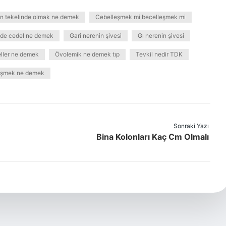
nin tekelinde olmak ne demek
Cebelleşmek mi becelleşmek mi
de cedel ne demek
Gari nerenin şivesi
Gı nerenin şivesi
eller ne demek
Övolemik ne demek tıp
Tevkil nedir TDK
eşmek ne demek
Sonraki Yazı
Bina Kolonları Kaç Cm Olmalı