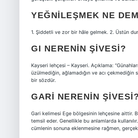
YEĞNILEŞMEK NE DE
1. Şiddetli ve zor bir hâle gelmek. 2. Üstün d
GI NERENIN ŞIVESI?
Kayseri lehçesi – Kayseri. Açıklama: “Günahları
üzülmediğin, ağlamadığın ve acı çekmediğin sü
bir sözdür.
GARI NERENIN ŞIVESI
Gari kelimesi Ege bölgesinin lehçesine aittir.
temsil eder. Genellikle bu anlamlarda kullanı
cümlenin sonuna eklenmesine rağmen, gerçek 