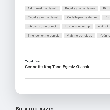
Avkulamak ne demek
Becelleşme ne demek
Biri
Cedelleşiyor ne demek
Cedelleşme ne demek
Din
İnhisarında ne demek
Labil ne demek tıp
Mali tek
Tingildemek ne demek
Viabl ne demek tıp
Yeğnil
Önceki Yazı
Cennette Kaç Tane Eşimiz Olacak
Bir yanıt yazın