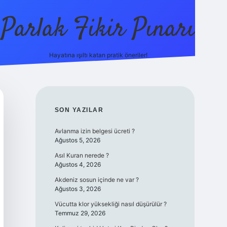
Parlak Fikir Pınarı
Hayatına ışıltı katan pratik öneriler!
grandoperab
SIDEBAR
SON YAZILAR
Avlanma izin belgesi ücreti ?
Ağustos 5, 2026
Asıl Kuran nerede ?
Ağustos 4, 2026
Akdeniz sosun içinde ne var ?
Ağustos 3, 2026
Vücutta klor yüksekliği nasıl düşürülür ?
Temmuz 29, 2026