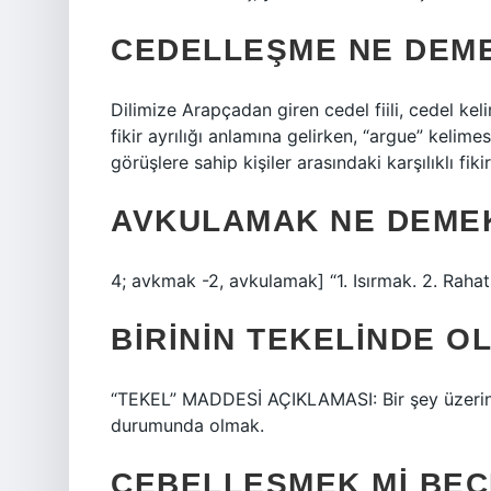
CEDELLEŞME NE DEM
Dilimize Arapçadan giren cedel fiili, cedel ke
fikir ayrılığı anlamına gelirken, “argue” kelime
görüşlere sahip kişiler arasındaki karşılıklı fiki
AVKULAMAK NE DEME
4; avkmak -2, avkulamak] “1. Isırmak. 2. Rahat
BIRININ TEKELINDE 
“TEKEL” MADDESİ AÇIKLAMASI: Bir şey üzerinde
durumunda olmak.
CEBELLEŞMEK MI BEC