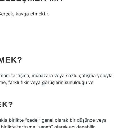
Gerçek, kavga etmektir.
EMEK?
gümanı tartışma, münazara veya sözlü çatışma yoluyla
me, farklı fikir veya görüşlerin sunulduğu ve
EK?
makla birlikte “cedel” genel olarak bir düşünce veya
birlikte tartışma “sanatı” olarak açıklanabilir.