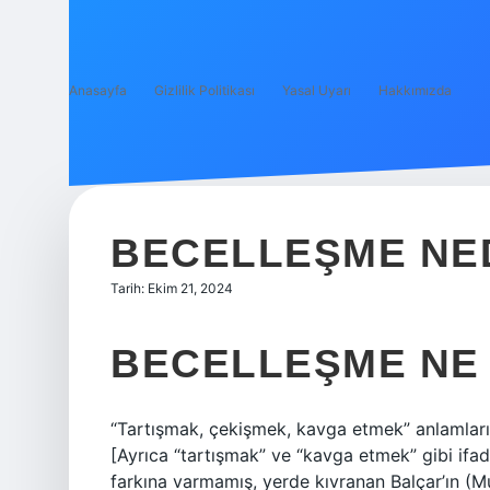
Anasayfa
Gizlilik Politikası
Yasal Uyarı
Hakkımızda
BECELLEŞME NE
Tarih: Ekim 21, 2024
BECELLEŞME NE
“Tartışmak, çekişmek, kavga etmek” anlamların
[Ayrıca “tartışmak” ve “kavga etmek” gibi ifade
farkına varmamış, yerde kıvranan Balçar’ın (