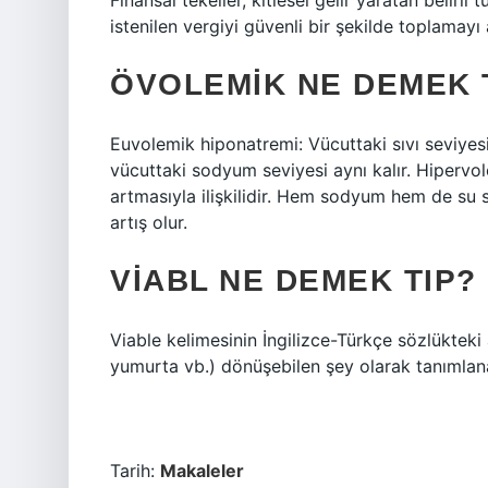
Finansal tekeller, kitlesel gelir yaratan belir
istenilen vergiyi güvenli bir şekilde toplamayı
ÖVOLEMIK NE DEMEK 
Euvolemik hiponatremi: Vücuttaki sıvı seviyesi
vücuttaki sodyum seviyesi aynı kalır. Hipervol
artmasıyla ilişkilidir. Hem sodyum hem de su 
artış olur.
VIABL NE DEMEK TIP?
Viable kelimesinin İngilizce-Türkçe sözlükteki
yumurta vb.) dönüşebilen şey olarak tanımlana
Tarih:
Makaleler