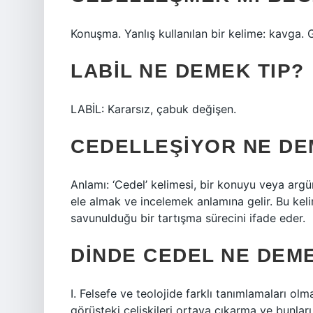
Konuşma. Yanlış kullanılan bir kelime: kavga. 
LABIL NE DEMEK TIP?
LABİL: Kararsız, çabuk değişen.
CEDELLEŞIYOR NE D
Anlamı: ‘Cedel’ kelimesi, bir konuyu veya ar
ele almak ve incelemek anlamına gelir. Bu keli
savunulduğu bir tartışma sürecini ifade eder.
DINDE CEDEL NE DEM
I. Felsefe ve teolojide farklı tanımlamaları ol
görüşteki çelişkileri ortaya çıkarma ve bunları 