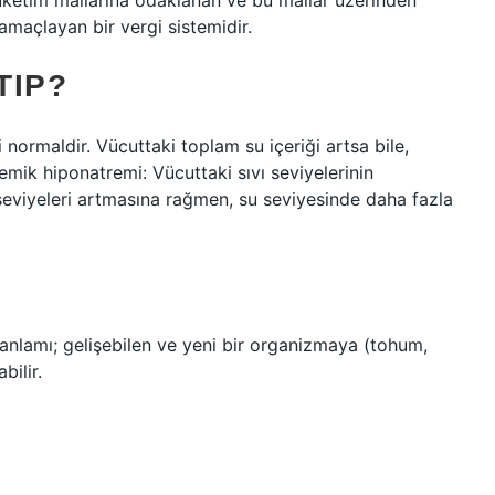
li tüketim mallarına odaklanan ve bu mallar üzerinden
 amaçlayan bir vergi sistemidir.
TIP?
 normaldir. Vücuttaki toplam su içeriği artsa bile,
emik hiponatremi: Vücuttaki sıvı seviyelerinin
seviyeleri artmasına rağmen, su seviyesinde daha fazla
 anlamı; gelişebilen ve yeni bir organizmaya (tohum,
bilir.