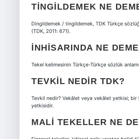
TINGILDEMEK NE DEM
Dingildemek / tingildemek, TDK Türkçe sözlü
(TDK, 2011: 671).
İNHISARINDA NE DEM
Tekel kelimesinin Türkçe-Türkçe sözlük anlamı
TEVKIL NEDIR TDK?
Tevkil nedir? Vekâlet veya vekâlet yetkisi; bir
yetkisidir.
MALI TEKELLER NE D