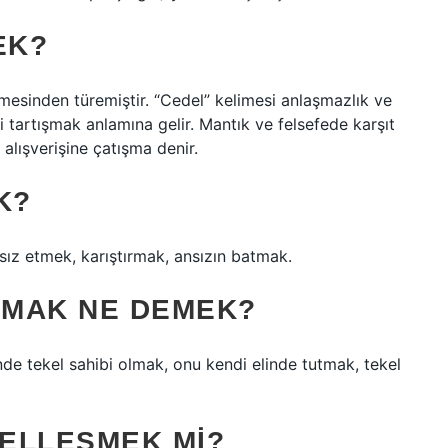
EK?
limesinden türemiştir. “Cedel” kelimesi anlaşmazlık ve
si tartışmak anlamına gelir. Mantık ve felsefede karşıt
r alışverişine çatışma denir.
K?
sız etmek, karıştırmak, ansızın batmak.
OLMAK NE DEMEK?
 tekel sahibi olmak, onu kendi elinde tutmak, tekel
ELLEŞMEK MI?