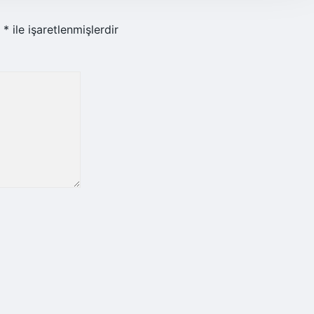
r
*
ile işaretlenmişlerdir