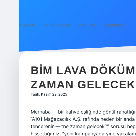
Anasayfa
Gizlilik Politikası
Yasal Uyarı
Hakkımızda
BIM LAVA DÖKÜM
ZAMAN GELECEK
Tarih: Kasım 22, 2025
Merhaba — bir kahve eşliğinde gönül rahatlığ
“A101 Mağazacılık A.Ş. rafında neden bir and
tencerenin — “ne zaman gelecek?” sorusu hep
hissettiğimiz, “yeni kampanyada yine yakalam