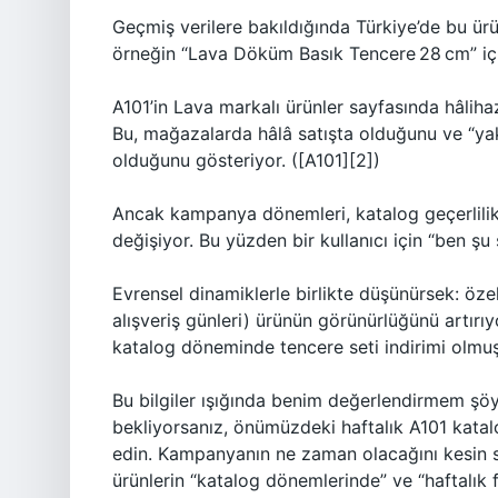
Geçmiş verilere bakıldığında Türkiye’de bu ür
örneğin “Lava Döküm Basık Tencere 28 cm” içi
A101’in Lava markalı ürünler sayfasında hâlih
Bu, mağazalarda hâlâ satışta olduğunu ve “yak
olduğunu gösteriyor. ([A101][2])
Ancak kampanya dönemleri, katalog geçerlil
değişiyor. Bu yüzden bir kullanıcı için “ben ş
Evrensel dinamiklerle birlikte düşünürsek: öz
alışveriş günleri) ürünün görünürlüğünü artırı
katalog döneminde tencere seti indirimi olmu
Bu bilgiler ışığında benim değerlendirmem şöy
bekliyorsanız, önümüzdeki haftalık A101 katal
edin. Kampanyanın ne zaman olacağını kesin 
ürünlerin “katalog dönemlerinde” ve “haftalık f