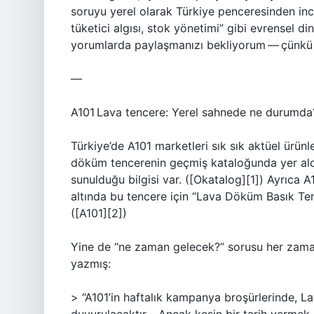
soruyu yerel olarak Türkiye penceresinden i
tüketici algısı, stok yönetimi” gibi evrensel di
yorumlarda paylaşmanızı bekliyorum — çünkü 
—
A101 Lava tencere: Yerel sahnede ne durumda
Türkiye’de A101 marketleri sık sık aktüel ürünl
döküm tencerenin geçmiş kataloğunda yer aldı
sunulduğu bilgisi var. ([Okatalog][1]) Ayrıca A
altında bu tencere için “Lava Döküm Basık Ten
([A101][2])
Yine de “ne zaman gelecek?” sorusu her zaman 
yazmış:
> “A101’in haftalık kampanya broşürlerinde, L