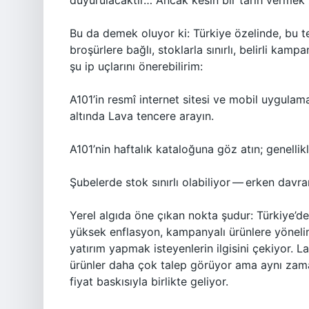
duyurulacaktır… Ancak kesin bir tarih vermek
Bu da demek oluyor ki: Türkiye özelinde, bu te
broşürlere bağlı, stoklarla sınırlı, belirli kam
şu ip uçlarını önerebilirim:
A101’in resmî internet sitesi ve mobil uygula
altında Lava tencere arayın.
A101’nin haftalık kataloğuna göz atın; genelli
Şubelerde stok sınırlı olabiliyor — erken davr
Yerel algıda öne çıkan nokta şudur: Türkiye’d
yüksek enflasyon, kampanyalı ürünlere yönelimi
yatırım yapmak isteyenlerin ilgisini çekiyor. La
ürünler daha çok talep görüyor ama aynı zam
fiyat baskısıyla birlikte geliyor.