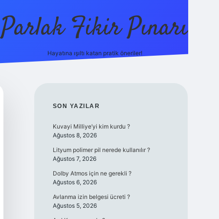
Parlak Fikir Pınarı
Hayatına ışıltı katan pratik öneriler!
grandoperabe
SIDEBAR
SON YAZILAR
Kuvayi Milliye’yi kim kurdu ?
Ağustos 8, 2026
Lityum polimer pil nerede kullanılır ?
Ağustos 7, 2026
Dolby Atmos için ne gerekli ?
Ağustos 6, 2026
Avlanma izin belgesi ücreti ?
Ağustos 5, 2026