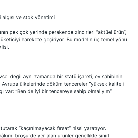
i algısı ve stok yönetimi
nın pek çok yerinde perakende zincirleri “aktüel ürün”,
rle tüketiciyi harekete geçiriyor. Bu modelin üç temel yönü
lisi.
vsel değil aynı zamanda bir statü işareti, ev sahibinin
zı Avrupa ülkelerinde döküm tencereler “yüksek kaliteli
lgı var: “Ben de iyi bir tencereye sahip olmalıyım”
 tutarak “kaçırılmayacak fırsat” hissi yaratıyor.
âkim: broşürde yer alan ürünler genellikle sınırlı