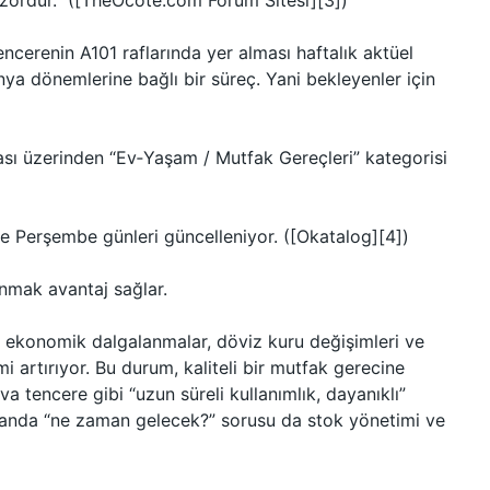
 zordur.” ([TheOcote.com Forum Sitesi][3])
ncerenin A101 raflarında yer alması haftalık aktüel
panya dönemlerine bağlı bir süreç. Yani bekleyenler için
ması üzerinden “Ev‑Yaşam / Mutfak Gereçleri” kategorisi
kle Perşembe günleri güncelleniyor. ([Okatalog][4])
anmak avantaj sağlar.
e ekonomik dalgalanmalar, döviz kuru değişimleri ve
 artırıyor. Bu durum, kaliteli bir mutfak gerecine
va tencere gibi “uzun süreli kullanımlık, dayanıklı”
anda “ne zaman gelecek?” sorusu da stok yönetimi ve