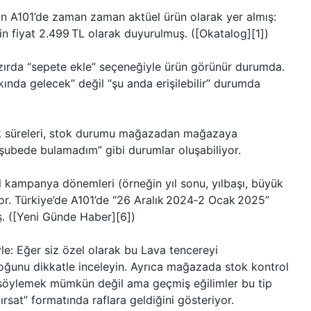
ün A101’de zaman zaman aktüel ürün olarak yer almış:
n fiyat 2.499 TL olarak duyurulmuş. ([Okatalog][1])
azırda “sepete ekle” seçeneğiyle ürün görünür durumda.
ında gelecek” değil “şu anda erişilebilir” durumda
ik süreleri, stok durumu mağazadan mağazaya
u şubede bulamadım” gibi durumlar oluşabiliyor.
el kampanya dönemleri (örneğin yıl sonu, yılbaşı, büyük
yor. Türkiye’de A101’de “26 Aralık 2024‑2 Ocak 2025”
ş. ([Yeni Günde Haber][6])
le: Eğer siz özel olarak bu Lava tencereyi
oğunu dikkatle inceleyin. Ayrıca mağazada stok kontrol
söylemek mümkün değil ama geçmiş eğilimler bu tip
ırsat” formatında raflara geldiğini gösteriyor.