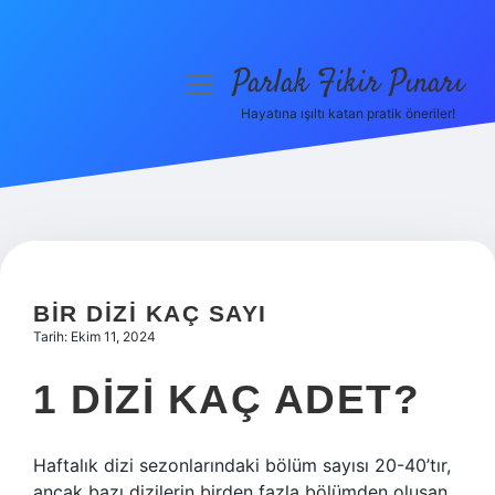
Parlak Fikir Pınarı
menüyü
aç
Hayatına ışıltı katan pratik öneriler!
Anasayfa
Gizlilik Politikası
Yasal Uyarı
Hakkımızda
BIR DIZI KAÇ SAYI
Tarih: Ekim 11, 2024
1 DIZI KAÇ ADET?
Haftalık dizi sezonlarındaki bölüm sayısı 20-40’tır,
ancak bazı dizilerin birden fazla bölümden oluşan