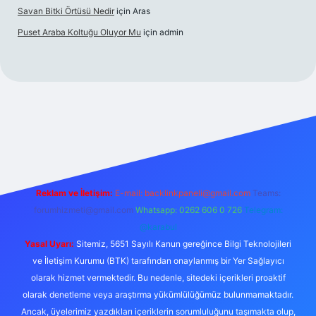
Savan Bitki Örtüsü Nedir
için
Aras
Puset Araba Koltuğu Oluyor Mu
için
admin
rabet giriş
Reklam ve İletişim:
E-mail:
backlinkpaneli@gmail.com
Teams:
forumhizmeti@gmail.com
Whatsapp: 0262 606 0 726
Telegram:
@karabul
Yasal Uyarı:
Sitemiz, 5651 Sayılı Kanun gereğince Bilgi Teknolojileri
ve İletişim Kurumu (BTK) tarafından onaylanmış bir Yer Sağlayıcı
olarak hizmet vermektedir. Bu nedenle, sitedeki içerikleri proaktif
olarak denetleme veya araştırma yükümlülüğümüz bulunmamaktadır.
Ancak, üyelerimiz yazdıkları içeriklerin sorumluluğunu taşımakta olup,