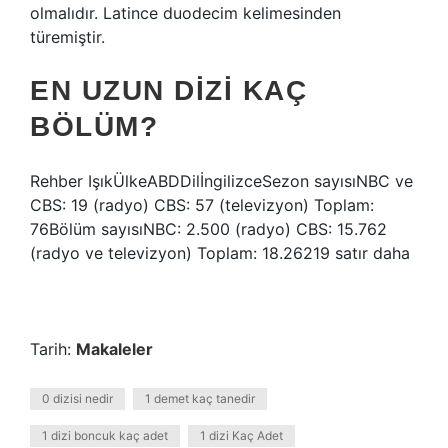
olmalıdır. Latince duodecim kelimesinden
türemiştir.
EN UZUN DIZI KAÇ
BÖLÜM?
Rehber IşıkÜlkeABDDilİngilizceSezon sayısıNBC ve
CBS: 19 (radyo) CBS: 57 (televizyon) Toplam:
76Bölüm sayısıNBC: 2.500 (radyo) CBS: 15.762
(radyo ve televizyon) Toplam: 18.26219 satır daha
Tarih:
Makaleler
0 dizisi nedir
1 demet kaç tanedir
1 dizi boncuk kaç adet
1 dizi Kaç Adet