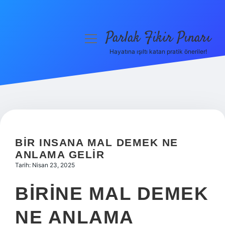
Parlak Fikir Pınarı
menüyü
aç
Hayatına ışıltı katan pratik öneriler!
Anasayfa
Gizlilik Politikası
Yasal Uyarı
Hakkımızda
BIR INSANA MAL DEMEK NE
ANLAMA GELIR
Tarih: Nisan 23, 2025
BIRINE MAL DEMEK
NE ANLAMA