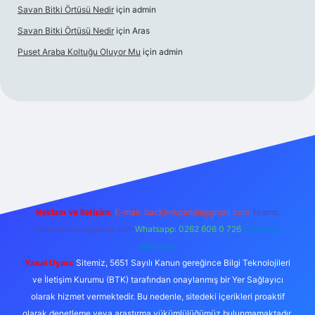
Savan Bitki Örtüsü Nedir
için
admin
Savan Bitki Örtüsü Nedir
için
Aras
Puset Araba Koltuğu Oluyor Mu
için
admin
erabet giriş
Reklam ve İletişim:
E-mail:
backlinkpaneli@gmail.com
Teams:
forumhizmeti@gmail.com
Whatsapp: 0262 606 0 726
Telegram:
@karabul
Yasal Uyarı:
Sitemiz, 5651 Sayılı Kanun gereğince Bilgi Teknolojileri
ve İletişim Kurumu (BTK) tarafından onaylanmış bir Yer Sağlayıcı
olarak hizmet vermektedir. Bu nedenle, sitedeki içerikleri proaktif
olarak denetleme veya araştırma yükümlülüğümüz bulunmamaktadır.