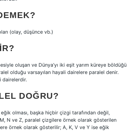
 DEMEK?
olan (olay, düşünce vb.)
IR?
mesiyle oluşan ve Dünya’yı iki eşit yarım küreye böldüğü
lel olduğu varsayılan hayali dairelere paralel denir.
 dairelerdir.
LEL DOĞRU?
 eğik olması, başka hiçbir çizgi tarafından değil,
 M, N ve Z, paralel çizgilere örnek olarak gösterilen
lere örnek olarak gösterilir; A, K, V ve Y ise eğik