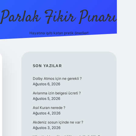
Parlak Fikir Pınarı
Hayatına ışıltı katan pratik öneriler!
grandoperab
SIDEBAR
SON YAZILAR
Dolby Atmos için ne gerekli ?
Ağustos 6, 2026
Avlanma izin belgesi ücreti ?
Ağustos 5, 2026
Asıl Kuran nerede ?
Ağustos 4, 2026
Akdeniz sosun içinde ne var ?
Ağustos 3, 2026