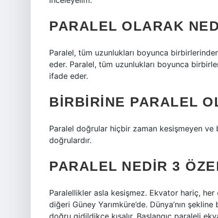
inceleyelim.
PARALEL OLARAK NED
Paralel, tüm uzunlukları boyunca birbirlerinde
eder. Paralel, tüm uzunlukları boyunca birbirl
ifade eder.
BIRBIRINE PARALEL 
Paralel doğrular hiçbir zaman kesişmeyen ve b
doğrulardır.
PARALEL NEDIR 3 ÖZEL
Paralellikler asla kesişmez. Ekvator hariç, her
diğeri Güney Yarımküre’de. Dünya’nın şekline b
doğru gidildikçe kısalır. Başlangıç ​​paraleli ek