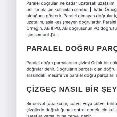
Paralel doğrular, ne kadar uzatırsak uzatalım,
belirtmek için kullanılan sembol || Is’dir. Ör
olduğunu gösterir. Paralel olmayan doğrular iç
uzatalım, asla kesişmeyen doğrulardır. Paralel d
Örneğin, AB II PQ, AB doğrusunun PQ doğrusun
için sembol ∦’dir.
PARALEL DOĞRU PARÇ
Paralel doğru parçalarının çizimi Ortak bir n
doğrular denir. Doğruların parçası olan doğru pa
arasındaki mesafe ve paralel doğru parçaları 
ÇIZGEÇ NASIL BIR ŞE
Bir cetvel (düz kenar, cetvel veya cetvel tahta
çizgilerin doğruluğunu kontrol etmek için kullan
işaretler varsa, buna cetvel denir.