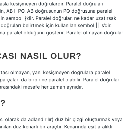
 asla kesişmeyen doğrulardır. Paralel doğruları
neğin, AB II PQ, AB doğrusunun PQ doğrusuna paralel
in sembol ∦’dir. Paralel doğrular, ne kadar uzatırsak
oğruları belirtmek için kullanılan sembol || Is’dir.
a paralel olduğunu gösterir. Paralel olmayan doğrular
ASI NASIL OLUR?
oktası olmayan, yani kesişmeyen doğrulara paralel
rçaları da birbirine paralel olabilir. Paralel doğrular
arasındaki mesafe her zaman aynıdır.
Y?
sı olarak da adlandırılır) düz bir çizgi oluşturmak veya
ılan düz kenarlı bir araçtır. Kenarında eşit aralıklı