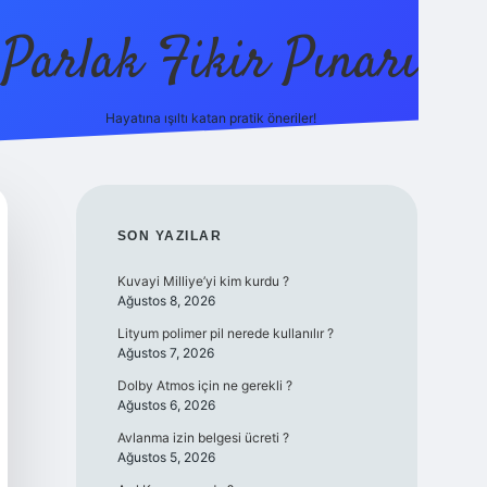
Parlak Fikir Pınarı
Hayatına ışıltı katan pratik öneriler!
grandoperabe
SIDEBAR
SON YAZILAR
Kuvayi Milliye’yi kim kurdu ?
Ağustos 8, 2026
Lityum polimer pil nerede kullanılır ?
Ağustos 7, 2026
Dolby Atmos için ne gerekli ?
Ağustos 6, 2026
Avlanma izin belgesi ücreti ?
Ağustos 5, 2026