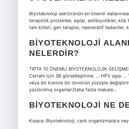
Biyoteknoloji sektörünün en önemli dallarından
terapötik proteinler, aşılar, antibiyotikler, k
tanı kitleri, gen terapisi, rejeneratif tedaviler,
BIYOTEKNOLOJI ALAN
NELERDIR?
TIPTA 10 ÖNEMLİ BİYOTEKNOLOJİK GELİŞMEİnsa
Cerrahi için 3B görselleştirme. … HPV aşısı … 
veya bir kısmını bir donörün yüzüyle değiştirme
yazdırılmış organlar.Daha fazla makale…
BIYOTEKNOLOJI NE D
Kısaca: Biyoteknoloji; canlı organizmalara veya