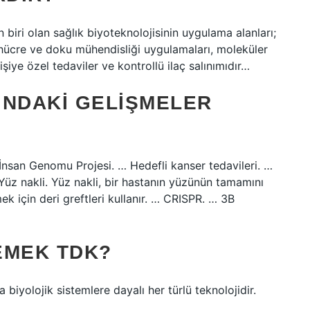
 biri olan sağlık biyoteknolojisinin uygulama alanları;
ök hücre ve doku mühendisliği uygulamaları, moleküler
 kişiye özel tedaviler ve kontrollü ilaç salınımıdır…
INDAKI GELIŞMELER
n Genomu Projesi. … Hedefli kanser tedavileri. …
Yüz nakli. Yüz nakli, bir hastanın yüzünün tamamını
k için deri greftleri kullanır. … CRISPR. … 3B
EMEK TDK?
 biyolojik sistemlere dayalı her türlü teknolojidir.