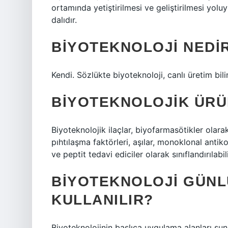
ortamında yetiştirilmesi ve geliştirilmesi yolu
dalıdır.
BIYOTEKNOLOJI NEDI
Kendi. Sözlükte biyoteknoloji, canlı üretim bil
BIYOTEKNOLOJIK ÜRÜ
Biyoteknolojik ilaçlar, biyofarmasötikler olarak
pıhtılaşma faktörleri, aşılar, monoklonal antiko
ve peptit tedavi ediciler olarak sınıflandırılabili
BIYOTEKNOLOJI GÜNL
KULLANILIR?
Biyoteknolojinin başlıca uygulama alanları şunla