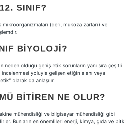
2. SINIF?
 mikroorganizmaları (deri, mukoza zarları) ve
şlemdir.
INIF BIYOLOJI?
rin neden olduğu geniş etik sorunların yanı sıra çeşitli
ın incelenmesi yoluyla gelişen etiğin alanı veya
ik” olarak da anlaşılır.
MÜ BITIREN NE OLUR?
makine mühendisliği ve bilgisayar mühendisliği gibi
rler. Bunların en önemlileri enerji, kimya, gıda ve bitki