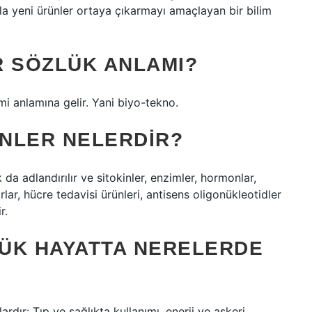
yla yeni ürünler ortaya çıkarmayı amaçlayan bir bilim
R SÖZLÜK ANLAMI?
imi anlamına gelir. Yani biyo-tekno.
NLER NELERDIR?
 da adlandırılır ve sitokinler, enzimler, hormonlar,
rlar, hücre tedavisi ürünleri, antisens oligonükleotidler
r.
ÜK HAYATTA NERELERDE
rdır: Tıp ve sağlıkta kullanımı, enerji ve askeri