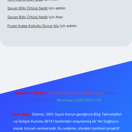
Savan Bitki Örtüsü Nedir
için
admin
Savan Bitki Örtüsü Nedir
için
Aras
Puset Araba Koltuğu Oluyor Mu
için
admin
rabet giriş
Reklam ve İletişim:
E-mail:
backlinkpaneli@gmail.com
Teams:
forumhizmeti@gmail.com
Whatsapp: 0262 606 0 726
Telegram:
@karabul
Yasal Uyarı:
Sitemiz, 5651 Sayılı Kanun gereğince Bilgi Teknolojileri
ve İletişim Kurumu (BTK) tarafından onaylanmış bir Yer Sağlayıcı
olarak hizmet vermektedir. Bu nedenle, sitedeki içerikleri proaktif