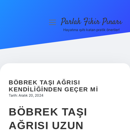
Parlak Fikir Pınarı
menüyü
aç
Hayatına ışıltı katan pratik öneriler!
Anasayfa
Gizlilik Politikası
Yasal Uyarı
Hakkımızda
BÖBREK TAŞI AĞRISI
KENDILIĞINDEN GEÇER MI
Tarih: Aralık 20, 2024
BÖBREK TAŞI
AĞRISI UZUN