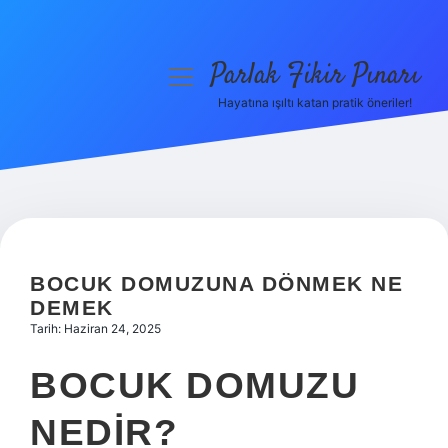
Parlak Fikir Pınarı
menüyü
aç
Hayatına ışıltı katan pratik öneriler!
Anasayfa
Gizlilik Politikası
Yasal Uyarı
Hakkımızda
BOCUK DOMUZUNA DÖNMEK NE
DEMEK
Tarih: Haziran 24, 2025
BOCUK DOMUZU
NEDIR?