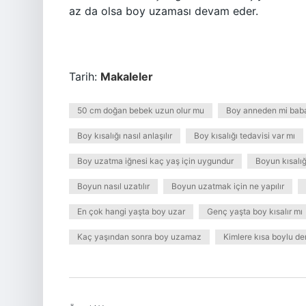
az da olsa boy uzaması devam eder.
Tarih:
Makaleler
50 cm doğan bebek uzun olur mu
Boy anneden mi bab
Boy kısalığı nasıl anlaşılır
Boy kısalığı tedavisi var mı
Boy uzatma iğnesi kaç yaş için uygundur
Boyun kısalığ
Boyun nasıl uzatılır
Boyun uzatmak için ne yapılır
En çok hangi yaşta boy uzar
Genç yaşta boy kısalır mı
Kaç yaşından sonra boy uzamaz
Kimlere kısa boylu de