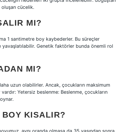
 cüceliğin nedenleri iki grupta incelenebilir: doğuştan
 oluşan cücelik.
ALIR MI?
ama 1 santimetre boy kaybederler. Bu süreçler
 yavaşlatılabilir. Genetik faktörler bunda önemli rol
ADAN MI?
aha uzun olabilirler. Ancak, çocukların maksimum
 vardır: Yetersiz beslenme: Beslenme, çocukların
oynar.
 BOY KISALIR?
boyumuz, aynı oranda olmasa da 35 yaşından sonra