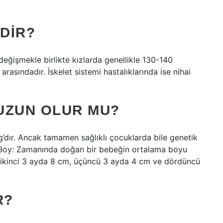
’DIR?
değişmekle birlikte kızlarda genellikle 130-140
rasındadır. İskelet sistemi hastalıklarında ise nihai
UZUN OLUR MU?
g’dır. Ancak tamamen sağlıklı çocuklarda bile genetik
r. Boy: Zamanında doğan bir bebeğin ortalama boyu
m, ikinci 3 ayda 8 cm, üçüncü 3 ayda 4 cm ve dördüncü
R?