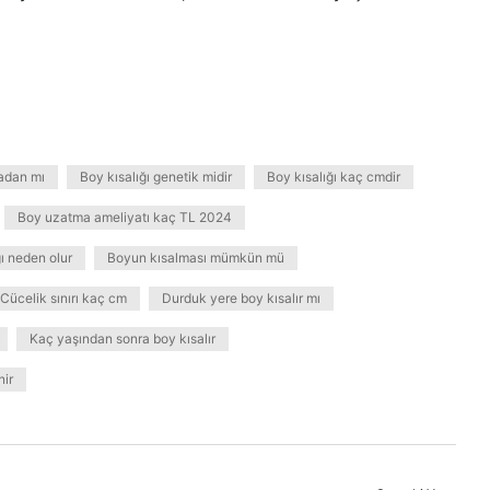
adan mı
Boy kısalığı genetik midir
Boy kısalığı kaç cmdir
Boy uzatma ameliyatı kaç TL 2024
ı neden olur
Boyun kısalması mümkün mü
Cücelik sınırı kaç cm
Durduk yere boy kısalır mı
Kaç yaşından sonra boy kısalır
nir