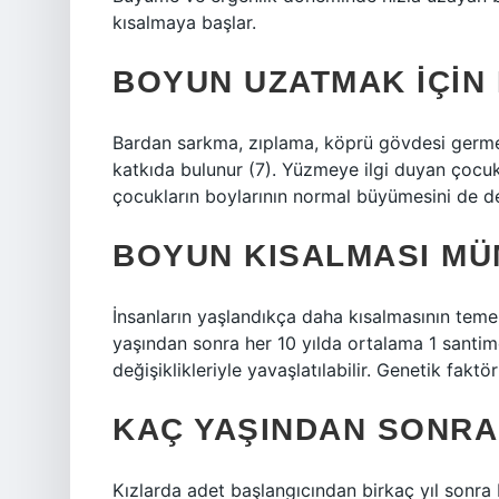
kısalmaya başlar.
BOYUN UZATMAK IÇIN 
Bardan sarkma, zıplama, köprü gövdesi germe 
katkıda bulunur (7). Yüzmeye ilgi duyan çocukla
çocukların boylarının normal büyümesini de des
BOYUN KISALMASI M
İnsanların yaşlandıkça daha kısalmasının temel
yaşından sonra her 10 yılda ortalama 1 santim
değişiklikleriyle yavaşlatılabilir. Genetik fakt
KAÇ YAŞINDAN SONRA
Kızlarda adet başlangıcından birkaç yıl sonr