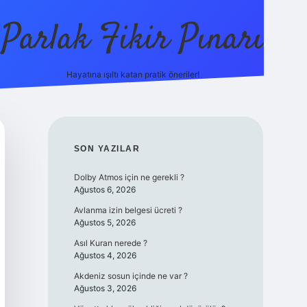
Parlak Fikir Pınarı
Hayatına ışıltı katan pratik öneriler!
grandoperabe
SIDEBAR
SON YAZILAR
Dolby Atmos için ne gerekli ?
Ağustos 6, 2026
Avlanma izin belgesi ücreti ?
Ağustos 5, 2026
Asıl Kuran nerede ?
Ağustos 4, 2026
Akdeniz sosun içinde ne var ?
Ağustos 3, 2026