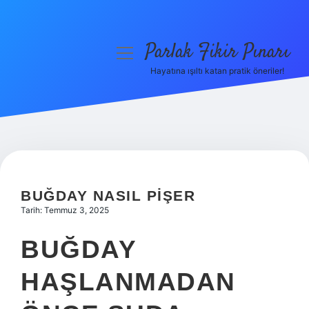
Parlak Fikir Pınarı
menüyü
aç
Hayatına ışıltı katan pratik öneriler!
Anasayfa
Gizlilik Politikası
Yasal Uyarı
Hakkımızda
BUĞDAY NASIL PIŞER
Tarih: Temmuz 3, 2025
BUĞDAY
HAŞLANMADAN