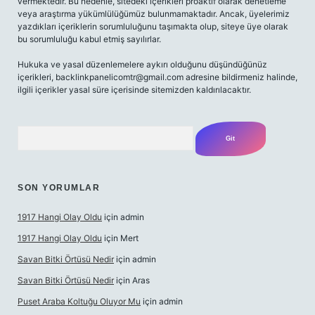
vermektedir. Bu nedenle, sitedeki içerikleri proaktif olarak denetleme
veya araştırma yükümlülüğümüz bulunmamaktadır. Ancak, üyelerimiz
yazdıkları içeriklerin sorumluluğunu taşımakta olup, siteye üye olarak
bu sorumluluğu kabul etmiş sayılırlar.
Hukuka ve yasal düzenlemelere aykırı olduğunu düşündüğünüz
içerikleri,
backlinkpanelicomtr@gmail.com
adresine bildirmeniz halinde,
ilgili içerikler yasal süre içerisinde sitemizden kaldırılacaktır.
Arama
SON YORUMLAR
1917 Hangi Olay Oldu
için
admin
1917 Hangi Olay Oldu
için
Mert
Savan Bitki Örtüsü Nedir
için
admin
Savan Bitki Örtüsü Nedir
için
Aras
Puset Araba Koltuğu Oluyor Mu
için
admin