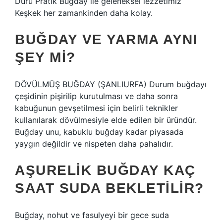
Duru Pratik Buğday ile geleneksel lezzetimiz
Keşkek her zamankinden daha kolay.
BUĞDAY VE YARMA AYNI
ŞEY MI?
DÖVÜLMÜŞ BUĞDAY (ŞANLIURFA) Durum buğdayı
çeşidinin pişirilip kurutulması ve daha sonra
kabuğunun gevşetilmesi için belirli teknikler
kullanılarak dövülmesiyle elde edilen bir üründür.
Buğday unu, kabuklu buğday kadar piyasada
yaygın değildir ve nispeten daha pahalıdır.
AŞURELIK BUĞDAY KAÇ
SAAT SUDA BEKLETILIR?
Buğday, nohut ve fasulyeyi bir gece suda