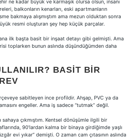
ehir ne kadar büyük ve karmaşık olursa olsun, insanı
releri, balkonların kenarları, eski apartmanların
sme bakmaya alışmıştım ama mezun olduktan sonra
üyük resmi oluşturan şey hep küçük parçalar.
bana ilk başta basit bir inşaat detayı gibi gelmişti. Ama
risi toplarken bunun aslında düşündüğümden daha
ULLANILIR? BASIT BIR
ÖREV
rçeveye sabitleyen ince profildir. Ahşap, PVC ya da
asını engeller. Ama iş sadece “tutmak” değil.
 sahaya çıkmıştım. Kentsel dönüşümle ilgili bir
flarında, 90’lardan kalma bir binaya girdiğimde yaşlı
zgâr evi yıkar” demişti. O zaman cam çıtasının aslında