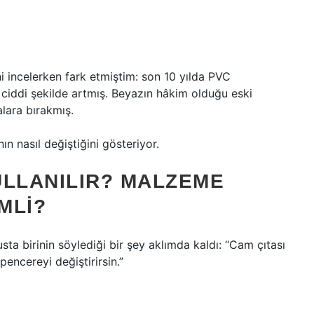
ini incelerken fark etmiştim: son 10 yılda PVC
 ciddi şekilde artmış. Beyazın hâkim olduğu eski
alara bırakmış.
ın nasıl değiştiğini gösteriyor.
KULLANILIR? MALZEME
MLI?
usta birinin söylediği bir şey aklımda kaldı: “Cam çıtası
encereyi değiştirirsin.”