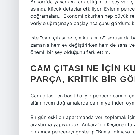
Ankara’da yaşarken fark ettiğim bir şey var: ş
aslında küçük detaylar etkiliyor. Evlerin pence
doğramaları… Ekonomi okurken hep büyük re
veriyle uğraşmaya başlayınca şunu gördüm: b
İşte “cam çıtası ne için kullanılır?” sorusu da 
zamanla hem ev değiştirirken hem de saha ve
önemli bir şey olduğunu fark ettim.
CAM ÇITASI NE IÇIN K
PARÇA, KRITIK BIR G
Cam çıtası, en basit haliyle pencere camını çe
alüminyum doğramalarda camın yerinden oynam
Bir gün eski bir apartmanda veri toplamak için
araştırma yapıyorduk. Ankara’nın Keçiören tara
bir amca pencereyi gösterip “Bunlar olmasa rü