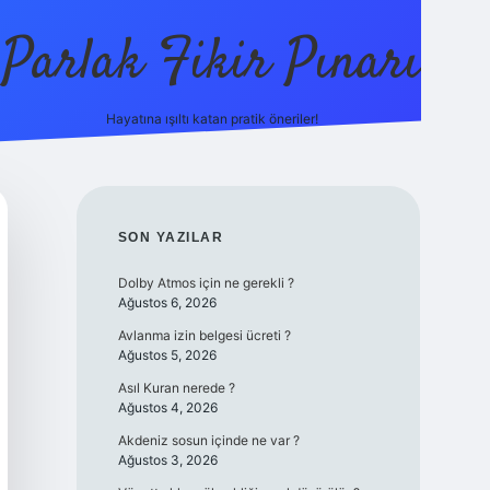
Parlak Fikir Pınarı
Hayatına ışıltı katan pratik öneriler!
grandoperabe
SIDEBAR
SON YAZILAR
Dolby Atmos için ne gerekli ?
Ağustos 6, 2026
Avlanma izin belgesi ücreti ?
Ağustos 5, 2026
Asıl Kuran nerede ?
Ağustos 4, 2026
Akdeniz sosun içinde ne var ?
Ağustos 3, 2026