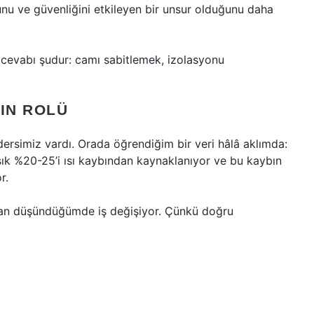
unu ve güvenliğini etkileyen bir unsur olduğunu daha
t cevabı şudur: camı sabitlemek, izolasyonu
NIN ROLÜ
r dersimiz vardı. Orada öğrendiğim bir veri hâlâ aklımda:
aşık %20-25’i ısı kaybından kaynaklanıyor ve bu kaybın
r.
çıdan düşündüğümde iş değişiyor. Çünkü doğru