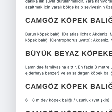
dakika ılık suyla durulanmalıdır. Yara kanıyor
azaltmak için yaralı bölge kalp seviyesinin üze
CAMGÖZ KÖPEK BALIĞI
Burun köpek balığı (Dalatias licha): Akdeniz, M
köpek balığı (Centrophorus uyato): Akdeniz, 
BÜYÜK BEYAZ KÖPEKBA
Lamnidae familyasına aittir. En fazla 8 metre
ejderhaya benzer) ve en saldırgan köpek balığı 
CAMGÖZ KÖPEK BALIĞ
6 – 8 m dev köpek balığı / uzunluk (yetişkin)