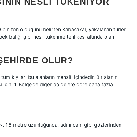
ININ NESLI TÜKENIYOR
10 bin ton olduğunu belirten Kabasakal, yakalanan türler
k balığı gibi nesli tükenme tehlikesi altında olan
 ŞEHIRDE OLUR?
m kıyıları bu alanların menzili içindedir. Bir alanın
ı için, 1. Bölge’de diğer bölgelere göre daha fazla
EN. 1,5 metre uzunluğunda, adını cam gibi gözlerinden