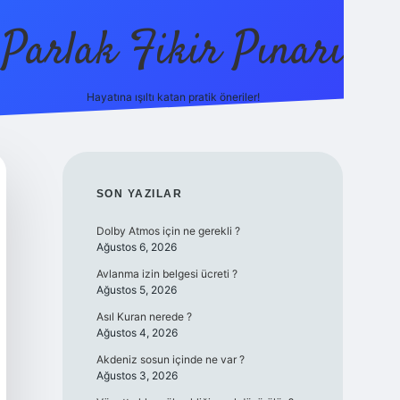
Parlak Fikir Pınarı
Hayatına ışıltı katan pratik öneriler!
grandoperabe
SIDEBAR
SON YAZILAR
Dolby Atmos için ne gerekli ?
Ağustos 6, 2026
Avlanma izin belgesi ücreti ?
Ağustos 5, 2026
Asıl Kuran nerede ?
Ağustos 4, 2026
Akdeniz sosun içinde ne var ?
Ağustos 3, 2026