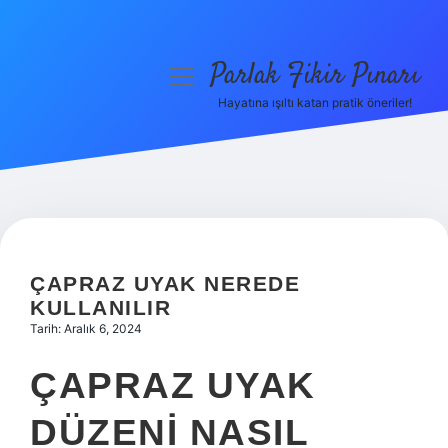
Parlak Fikir Pınarı
menüyü
aç
Hayatına ışıltı katan pratik öneriler!
Anasayfa
Gizlilik Politikası
Yasal Uyarı
Hakkımızda
ÇAPRAZ UYAK NEREDE
KULLANILIR
Tarih: Aralık 6, 2024
ÇAPRAZ UYAK
DÜZENI NASIL