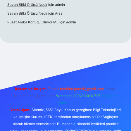
Savan Bitki Örtüsü Nedir
için
admin
Savan Bitki Örtüsü Nedir
için
Aras
Puset Araba Koltuğu Oluyor Mu
için
admin
rabet giriş
Reklam ve İletişim:
E-mail:
backlinkpaneli@gmail.com
Teams:
forumhizmeti@gmail.com
Whatsapp: 0262 606 0 726
Telegram:
@karabul
Yasal Uyarı:
Sitemiz, 5651 Sayılı Kanun gereğince Bilgi Teknolojileri
ve İletişim Kurumu (BTK) tarafından onaylanmış bir Yer Sağlayıcı
olarak hizmet vermektedir. Bu nedenle, sitedeki içerikleri proaktif
olarak denetleme veya araştırma yükümlülüğümüz bulunmamaktadır.