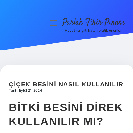
Parlak Fikir Pınarı
menüyü
aç
Hayatına ışıltı katan pratik öneriler!
Anasayfa
Gizlilik Politikası
Yasal Uyarı
Hakkımızda
ÇIÇEK BESINI NASIL KULLANILIR
Tarih: Eylül 21, 2024
BITKI BESINI DIREK
KULLANILIR MI?