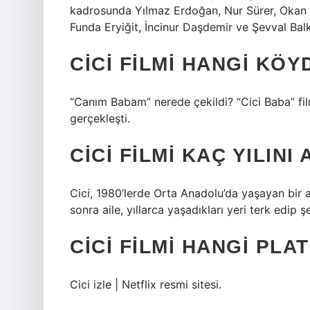
kadrosunda Yılmaz Erdoğan, Nur Sürer, Okan Y
Funda Eryiğit, İncinur Daşdemir ve Şevval Balk
CICI FILMI HANGI KÖY
“Canım Babam” nerede çekildi? “Cici Baba” fil
gerçekleşti.
CICI FILMI KAÇ YILINI
Cici, 1980’lerde Orta Anadolu’da yaşayan bir a
sonra aile, yıllarca yaşadıkları yeri terk edip 
CICI FILMI HANGI PL
Cici izle | Netflix resmi sitesi.