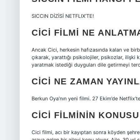
SICCIN DİZİSİ NETFLIX’TE!
CICI FILMI NE ANLATM
Ancak Cici, herkesin hafızasında kalan ve birbi
çıkarak, yarattığı psikolojiler, psikozlar, ilişk
yaratmak istediği duyguları dile getirmeyi terc
CICI NE ZAMAN YAYIN
Berkun Oya’nın yeni filmi. 27 Ekim’de Netflix’te
CICI FILMININ KONUSU
Cici filmi, acı bir kayıptan sonra köyden şehr
araya gelen bir aileyi konu alıyor. Aile, 30 yıl 