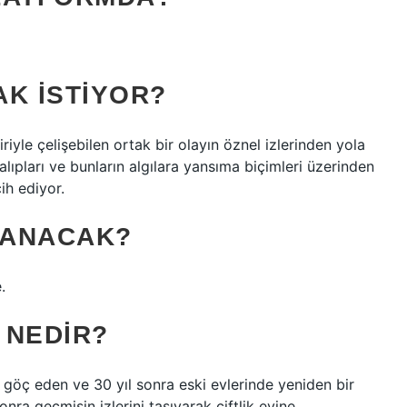
AK ISTIYOR?
riyle çelişebilen ortak bir olayın öznel izlerinden yola
i kalıpları ve bunların algılara yansıma biçimleri üzerinden
ih ediyor.
LANACAK?
.
 NEDIR?
e göç eden ve 30 yıl sonra eski evlerinde yeniden bir
sonra geçmişin izlerini taşıyarak çiftlik evine