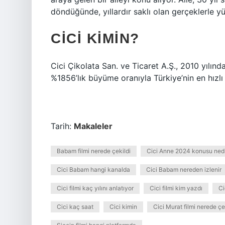
döndüğünde, yıllardır saklı olan gerçeklerle y
CICI KIMIN?
Cici Çikolata San. ve Ticaret A.Ş., 2010 yılında
%1856’lık büyüme oranıyla Türkiye’nin en hızl
Tarih:
Makaleler
Babam filmi nerede çekildi
Cici Anne 2024 konusu nedi
Cici Babam hangi kanalda
Cici Babam nereden izlenir
Cici filmi kaç yılını anlatıyor
Cici filmi kim yazdı
Ci
Cici kaç saat
Cici kimin
Cici Murat filmi nerede çe