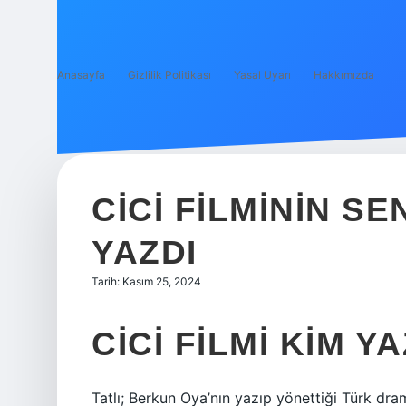
Anasayfa
Gizlilik Politikası
Yasal Uyarı
Hakkımızda
CICI FILMININ S
YAZDI
Tarih: Kasım 25, 2024
CICI FILMI KIM Y
Tatlı; Berkun Oya’nın yazıp yönettiği Türk dra