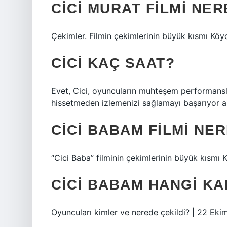
CICI MURAT FILMI NER
Çekimler. Filmin çekimlerinin büyük kısmı Köyc
CICI KAÇ SAAT?
Evet, Cici, oyuncuların muhteşem performanslar
hissetmeden izlemenizi sağlamayı başarıyor ama
CICI BABAM FILMI NE
“Cici Baba” filminin çekimlerinin büyük kısmı K
CICI BABAM HANGI K
Oyuncuları kimler ve nerede çekildi? | 22 Ek