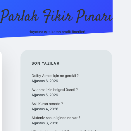
Parlak Fikir Pınarı
Hayatına ışıltı katan pratik öneriler!
grandoperabet
SIDEBAR
SON YAZILAR
Dolby Atmos için ne gerekli ?
Ağustos 6, 2026
Avlanma izin belgesi ücreti ?
Ağustos 5, 2026
Asıl Kuran nerede ?
Ağustos 4, 2026
Akdeniz sosun içinde ne var ?
Ağustos 3, 2026