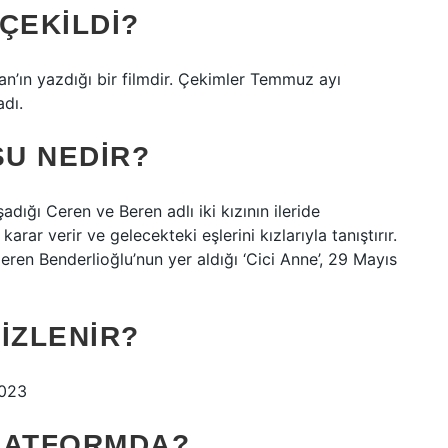
ÇEKILDI?
an’ın yazdığı bir filmdir. Çekimler Temmuz ayı
adı.
SU NEDIR?
dığı Ceren ve Beren adlı iki kızının ileride
arar verir ve gelecekteki eşlerini kızlarıyla tanıştırır.
Ceren Benderlioğlu’nun yer aldığı ‘Cici Anne’, 29 Mayıs
IZLENIR?
2023
PLATFORMDA?