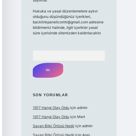
sayılırlar.
Hukuka ve yasal düzenlemelere aykırı
olduğunu düşündüğünüz içerikleri,
backlinkpanelicomtr@gmail.com
adresine
bildirmeniz halinde, ilgili içerikler yasal
süre içerisinde sitemizden kaldırılacaktır.
Arama
SON YORUMLAR
1917 Hangi Olay Oldu
için
admin
1917 Hangi Olay Oldu
için
Mert
Savan Bitki Örtüsü Nedir
için
admin
Savan Bitki Örtüsü Nedir
için
Aras