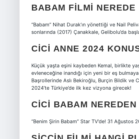
BABAM FILMI NEREDE 
“Babam” Nihat Durak’ın yönettiği ve Nail Peliv
sonlarında (2017) Çanakkale, Gelibolu’da başl
CICI ANNE 2024 KONU
Küçük yaşta eşini kaybeden Kemal, birlikte yaşa
evleneceğine inandığı için yeni bir eş bulmaya k
Başrollerinde Aslı Bekiroğlu, Burçin Bildik ve 
2024’te Türkiye’de ilk kez vizyona girecek!
CICI BABAM NEREDEN 
“Benim Şirin Babam” Star TV’de! 31 Ağustos 
SICCIN FILMI HANGI 