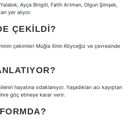
alabık, Ayça Bingöl, Fatih Artman, Olgun Şimşek,
an yer alıyor.
DE ÇEKILDI?
minin çekimleri Muğla ilinin Köyceğiz ve çevresinde
 ANLATIYOR?
ilenin hayatına odaklanıyor. Yaşadıkları acı kayıptan
şehre göç etmeye karar verir.
ATFORMDA?