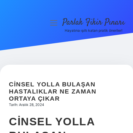
Parlak Fikir Pınarı
menüyü
aç
Hayatına ışıltı katan pratik öneriler!
Anasayfa
Gizlilik Politikası
Yasal Uyarı
Hakkımızda
CINSEL YOLLA BULAŞAN
HASTALIKLAR NE ZAMAN
ORTAYA ÇIKAR
Tarih: Aralık 28, 2024
CINSEL YOLLA