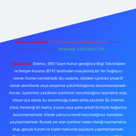
iş
Reklam ve İletişim:
E-mail:
backlinkpaneli@gmail.com
Teams:
forumhizmeti@gmail.com
Whatsapp: 0262 606 0 726
Telegram:
@karabul
Yasal Uyarı:
Sitemiz, 5651 Sayılı Kanun gereğince Bilgi Teknolojileri
ve İletişim Kurumu (BTK) tarafından onaylanmış bir Yer Sağlayıcı
olarak hizmet vermektedir. Bu nedenle, sitedeki içerikleri proaktif
olarak denetleme veya araştırma yükümlülüğümüz bulunmamaktadır.
Ancak, üyelerimiz yazdıkları içeriklerin sorumluluğunu taşımakta olup,
siteye üye olarak bu sorumluluğu kabul etmiş sayılırlar. Bu internet
sitesi, herhangi bir marka, kurum veya şahıs şirketi ile hiçbir bağlantısı
bulunmamaktadır. Sitede yalnızca kendi hazırladığımız makaleler
paylaşılmaktadır. Burada yer alan içerikler haber niteliği taşımamakta
olup, gerçek kurum ve kişiler hakkında paylaşım yapılmamaktadır.