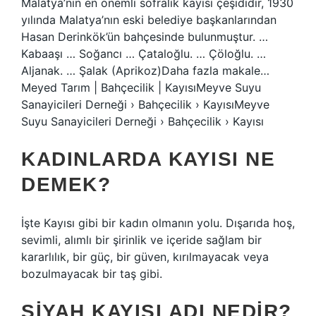
Malatya’nın en önemli sofralık kayısı çeşididir, 1930
yılında Malatya’nın eski belediye başkanlarından
Hasan Derinkök’ün bahçesinde bulunmuştur. …
Kabaaşı … Soğancı … Çataloğlu. … Çöloğlu. …
Aljanak. … Şalak (Aprikoz)Daha fazla makale…
Meyed Tarım | Bahçecilik | KayısıMeyve Suyu
Sanayicileri Derneği › Bahçecilik › KayısıMeyve
Suyu Sanayicileri Derneği › Bahçecilik › Kayısı
KADINLARDA KAYISI NE
DEMEK?
İşte Kayısı gibi bir kadın olmanın yolu. Dışarıda hoş,
sevimli, alımlı bir şirinlik ve içeride sağlam bir
kararlılık, bir güç, bir güven, kırılmayacak veya
bozulmayacak bir taş gibi.
SIYAH KAYISI ADI NEDIR?