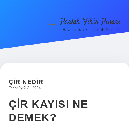
Parlak Fikir Pınarı
menüyü
aç
Hayatına ışıltı katan pratik öneriler!
Anasayfa
Gizlilik Politikası
Yasal Uyarı
Hakkımızda
ÇIR NEDIR
Tarih: Eylül 21, 2024
ÇIR KAYISI NE
DEMEK?