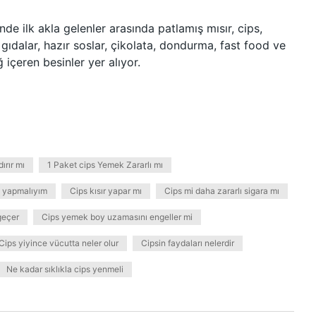
nde ilk akla gelenler arasında patlamış mısır, cips,
gıdalar, hazır soslar, çikolata, dondurma, fast food ve
içeren besinler yer alıyor.
ırır mı
1 Paket cips Yemek Zararlı mı
e yapmalıyım
Cips kısır yapar mı
Cips mi daha zararlı sigara mı
geçer
Cips yemek boy uzamasını engeller mi
Cips yiyince vücutta neler olur
Cipsin faydaları nelerdir
Ne kadar sıklıkla cips yenmeli