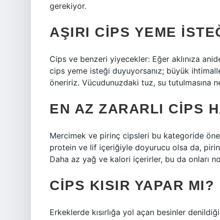
gerekiyor.
AŞIRI CIPS YEME IST
Cips ve benzeri yiyecekler: Eğer aklınıza anide
cips yeme isteği duyuyorsanız; büyük ihtimall
öneririz. Vücudunuzdaki tuz, su tutulmasına n
EN AZ ZARARLI CIPS 
Mercimek ve pirinç cipsleri bu kategoride öne
protein ve lif içeriğiyle doyurucu olsa da, piri
Daha az yağ ve kalori içerirler, bu da onları n
CIPS KISIR YAPAR MI?
Erkeklerde kısırlığa yol açan besinler denildiği