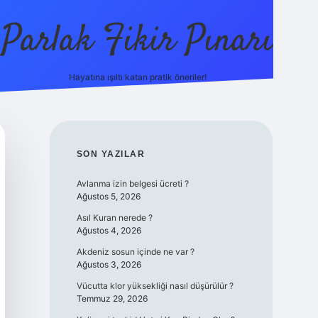
Parlak Fikir Pınarı
Hayatına ışıltı katan pratik öneriler!
grandoperabe
SIDEBAR
SON YAZILAR
Avlanma izin belgesi ücreti ?
Ağustos 5, 2026
Asıl Kuran nerede ?
Ağustos 4, 2026
Akdeniz sosun içinde ne var ?
Ağustos 3, 2026
Vücutta klor yüksekliği nasıl düşürülür ?
Temmuz 29, 2026