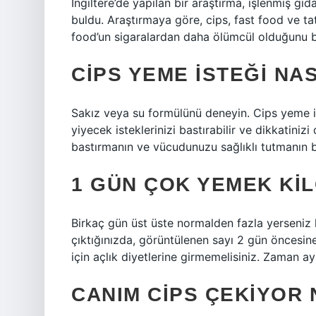
İngiltere’de yapılan bir araştırma, işlenmiş gı
buldu. Araştırmaya göre, cips, fast food ve ta
food’un sigaralardan daha ölümcül olduğunu bu
CIPS YEME ISTEĞI NA
Sakız veya su formülünü deneyin. Cips yeme i
yiyecek isteklerinizi bastırabilir ve dikkatinizi 
bastırmanın ve vücudunuzu sağlıklı tutmanın b
1 GÜN ÇOK YEMEK KIL
Birkaç gün üst üste normalden fazla yerseniz k
çıktığınızda, görüntülenen sayı 2 gün öncesin
için açlık diyetlerine girmemelisiniz. Zaman ay
CANIM CIPS ÇEKIYOR 