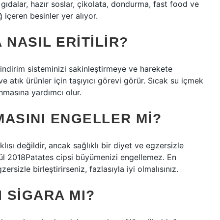
gıdalar, hazır soslar, çikolata, dondurma, fast food ve
içeren besinler yer alıyor.
 NASIL ERITILIR?
sindirim sisteminizi sakinleştirmeye ve harekete
e atık ürünler için taşıyıcı görevi görür. Sıcak su içmek
anmasına yardımcı olur.
MASINI ENGELLER MI?
ısı değildir, ancak sağlıklı bir diyet ve egzersizle
 Eylül 2018Patates cipsi büyümenizi engellemez. En
zersizle birleştirirseniz, fazlasıyla iyi olmalısınız.
I SIGARA MI?