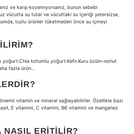
rsanız ve karşı koyamıyorsanız, bunun sebebi
uz vücutta su tutar ve vücuttaki su içeriği yetersizse,
durumda, tuzlu ürünler tüketmeden önce su içmeyi
ILIRIM?
ıklı yoğurt.Chia tohumlu yoğurt.Kefir.Kuru üzüm-nohut
aha fazla ürün…
LERDIR?
önemli vitamin ve mineral sağlayabilirler. Özellikle bazı
 asit, E vitamini, C vitamini, B6 vitamini ve manganez
 NASIL ERITILIR?