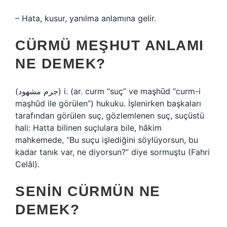
– Hata, kusur, yanılma anlamına gelir.
CÜRMÜ MEŞHUT ANLAMI
NE DEMEK?
(ﺟﺮﻡ ﻣﺸﻬﻮﺩ) i. (ar. curm “suç” ve maşhūd “curm-i
maşhūd ile görülen”) hukuku. İşlenirken başkaları
tarafından görülen suç, gözlemlenen suç, suçüstü
hali: Hatta bilinen suçlulara bile, hâkim
mahkemede, “Bu suçu işlediğini söylüyorsun, bu
kadar tanık var, ne diyorsun?” diye sormuştu (Fahri
Celâl).
SENIN CÜRMÜN NE
DEMEK?