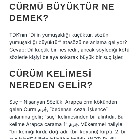
CÜRMÜ BÜYÜKTÜR NE
DEMEK?
TDK’nın “Dilin yumuşaklığı küçüktür, sözün
yumuşaklığı büyüktür” atasözü ne anlama geliyor?
Cevap: Dil küçük bir nesnedir, ancak söylediği kötü
sözlerle kişiyi belaya sokarak büyük bir suç işler.
CÜRÜM KELIMESI
NEREDEN GELIR?
Suç – Nişanyan Sözlük. Arapça crm kökünden
gelen Curm جُرْم, “bedensel ceza, işkence”
anlamına gelir; “suç” kelimesinden bir alıntıdır. Bu
kelime Arapça carama جَرَمَ “1. Mükemmel haliyle
“bir kemiği kırdı, doğradı, (bir koyunu) kırptı, 2. bir