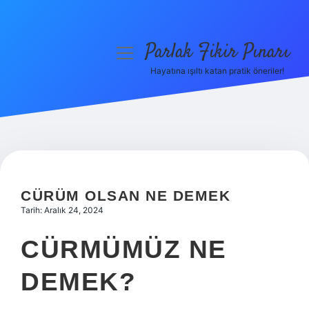
Parlak Fikir Pınarı
menüyü
aç
Hayatına ışıltı katan pratik öneriler!
Anasayfa
Gizlilik Politikası
Yasal Uyarı
Hakkımızda
CÜRÜM OLSAN NE DEMEK
Tarih: Aralık 24, 2024
CÜRMÜMÜZ NE
DEMEK?