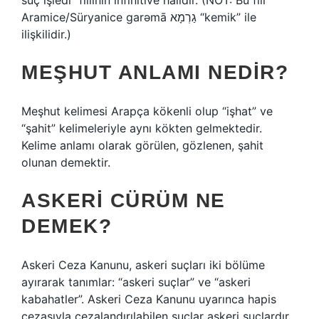
suç işledi” fiilinin infinitive halidir. (NOT: Bu fiil
Aramice/Süryanice garəmā גַרְמָא “kemik” ile
ilişkilidir.)
MEŞHUT ANLAMI NEDIR?
Meşhut kelimesi Arapça kökenli olup “işhat” ve
“şahit” kelimeleriyle aynı kökten gelmektedir.
Kelime anlamı olarak görülen, gözlenen, şahit
olunan demektir.
ASKERI CÜRÜM NE
DEMEK?
Askeri Ceza Kanunu, askeri suçları iki bölüme
ayırarak tanımlar: “askeri suçlar” ve “askeri
kabahatler”. Askeri Ceza Kanunu uyarınca hapis
cezasıyla cezalandırılabilen suçlar askeri suçlardır.