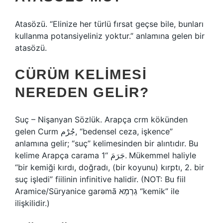
Atasözü. “Elinize her türlü fırsat geçse bile, bunları
kullanma potansiyeliniz yoktur.” anlamına gelen bir
atasözü.
CÜRÜM KELIMESI
NEREDEN GELIR?
Suç – Nişanyan Sözlük. Arapça crm kökünden
gelen Curm جُرْم, “bedensel ceza, işkence”
anlamına gelir; “suç” kelimesinden bir alıntıdır. Bu
kelime Arapça carama جَرَمَ “1. Mükemmel haliyle
“bir kemiği kırdı, doğradı, (bir koyunu) kırptı, 2. bir
suç işledi” fiilinin infinitive halidir. (NOT: Bu fiil
Aramice/Süryanice garəmā גַרְמָא “kemik” ile
ilişkilidir.)