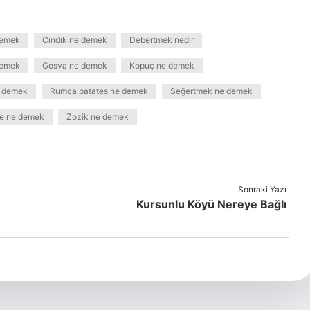
demek
Cındık ne demek
Debertmek nedir
demek
Gosva ne demek
Kopuç ne demek
e demek
Rumca patates ne demek
Seğertmek ne demek
e ne demek
Zozik ne demek
Sonraki Yazı
Kursunlu Köyü Nereye Bağlı