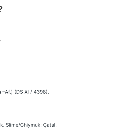
?
?
 –Af.) (DS XI / 4398).
çük. Slime/Chiymuk: Çatal.