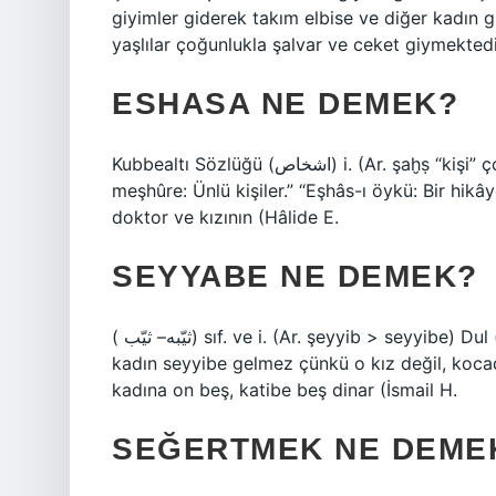
giyimler giderek takım elbise ve diğer kadın gi
yaşlılar çoğunlukla şalvar ve ceket giymektedi
ESHASA NE DEMEK?
Kubbealtı Sözlüğü (ﺍﺷﺨﺎﺹ) i. (Ar. şaḫṣ “kişi” çoğul hali eşḫāṣ) kişiler, bireyler, kişiler: “Eşhâs-ı
meşhûre: Ünlü kişiler.” “Eşhâs-ı öykü: Bir hikâ
doktor ve kızının (Hâlide E.
SEYYABE NE DEMEK?
( ﺛﻴّﺒﻪ– ﺛﻴّﺐ) sıf. ve i. (Ar. şeyyib > ѕeyyibe) Dul (kadın): Gençliğin geçti, havâyî, bundan sonra / Bir
kadın seyyibe gelmez çünkü o kız değil, kocadı
kadına on beş, katibe beş dinar (İsmail H.
SEĞERTMEK NE DEME