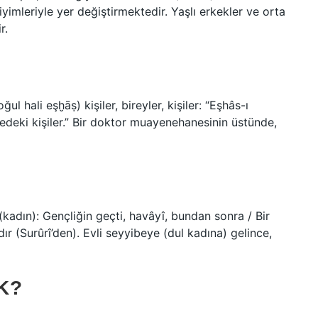
yimleriyle yer değiştirmektedir. Yaşlı erkekler ve orta
r.
yedeki kişiler.” Bir doktor muayenehanesinin üstünde,
r (Surûrî’den). Evli seyyibeye (dul kadına) gelince,
K?