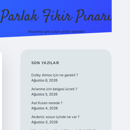
Parlak Fikir Pınarı
Hayatına ışıltı katan pratik öneriler!
grandoperabet
SIDEBAR
SON YAZILAR
Dolby Atmos için ne gerekli ?
Ağustos 6, 2026
Avlanma izin belgesi ücreti ?
Ağustos 5, 2026
Asıl Kuran nerede ?
Ağustos 4, 2026
Akdeniz sosun içinde ne var ?
Ağustos 3, 2026