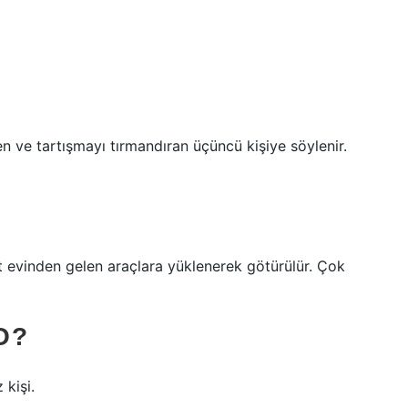
ren ve tartışmayı tırmandıran üçüncü kişiye söylenir.
t evinden gelen araçlara yüklenerek götürülür. Çok
O?
 kişi.