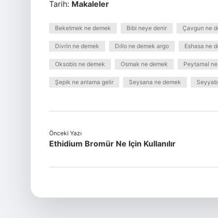
Tarih:
Makaleler
Beketmek ne demek
Bibi neye denir
Çavgun ne 
Divrin ne demek
Dıllo ne demek argo
Eshasa ne 
Oksobis ne demek
Osmak ne demek
Peytamal n
Şepik ne anlama gelir
Seysana ne demek
Seyyab
Önceki Yazı
Ethidium Bromür Ne Için Kullanılır