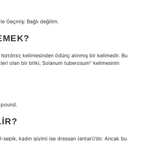
le Geçmiş: Bağlı değilim.
EMEK?
πατάτες kelimesinden ödünç alınmış bir kelimedir. Bu
leri olan bir bitki, Solanum tuberosum” kelimesinin
 pound.
LIR?
l-sepik, kadın giyimi ise dressan (entari)’dır. Ancak bu