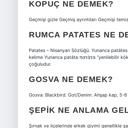
KOPUÇ NE DEMEK?
Geçmişi gizle Geçmiş ayrıntıları Geçmişi temiz
RUMCA PATATES NE D
Patates – Nisanyan Sözlüğü. Yunanca patátes 
kelime Yunanca patáta πατάτα “yenilebilir kök
çoğuludur.
GOSVA NE DEMEK?
Gosva: Blackbird. Got/Denim: Ahşap kap, 5-6
ŞEPIK NE ANLAMA GE
Şırnak ve ilçelerinde erkek giyimi genellikle şa