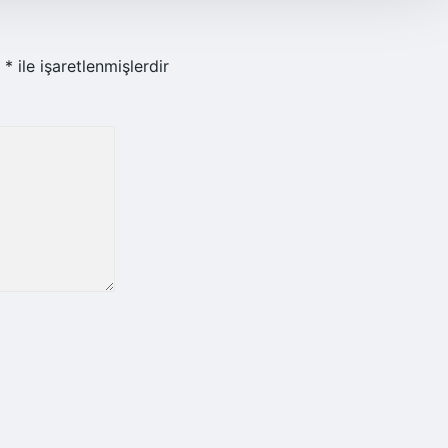
r
*
ile işaretlenmişlerdir