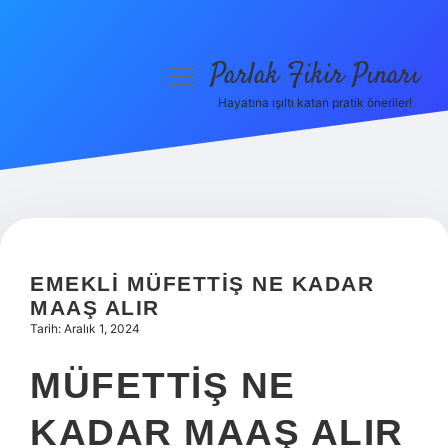
Parlak Fikir Pınarı
menüyü
aç
Hayatına ışıltı katan pratik öneriler!
Anasayfa
Gizlilik Politikası
Yasal Uyarı
Hakkımızda
EMEKLI MÜFETTIŞ NE KADAR
MAAŞ ALIR
Tarih: Aralık 1, 2024
MÜFETTIŞ NE
KADAR MAAŞ ALIR