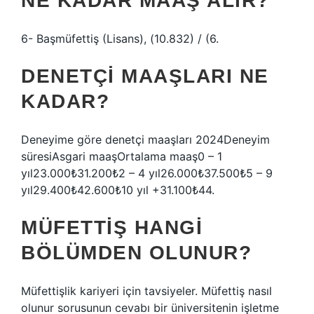
NE KADAR MAAŞ ALIR?
6- Başmüfettiş (Lisans), (10.832) / (6.
DENETÇI MAAŞLARI NE
KADAR?
Deneyime göre denetçi maaşları 2024Deneyim
süresiAsgari maaşOrtalama maaş0 – 1
yıl23.000₺31.200₺2 – 4 yıl26.000₺37.500₺5 – 9
yıl29.400₺42.600₺10 yıl +31.100₺44.
MÜFETTIŞ HANGI
BÖLÜMDEN OLUNUR?
Müfettişlik kariyeri için tavsiyeler. Müfettiş nasıl
olunur sorusunun cevabı bir üniversitenin işletme