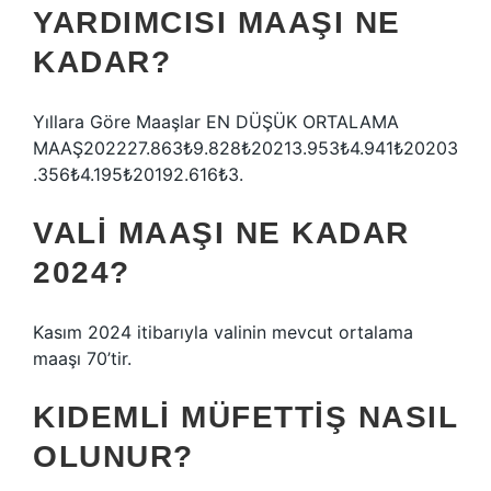
YARDIMCISI MAAŞI NE
KADAR?
Yıllara Göre Maaşlar EN DÜŞÜK ORTALAMA
MAAŞ202227.863₺9.828₺20213.953₺4.941₺20203
.356₺4.195₺20192.616₺3.
VALI MAAŞI NE KADAR
2024?
Kasım 2024 itibarıyla valinin mevcut ortalama
maaşı 70’tir.
KIDEMLI MÜFETTIŞ NASIL
OLUNUR?