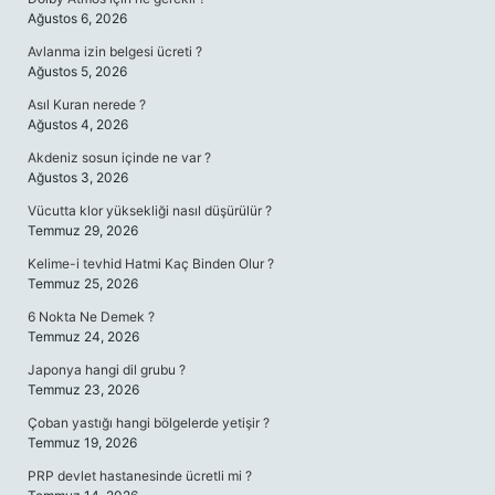
Ağustos 6, 2026
Avlanma izin belgesi ücreti ?
Ağustos 5, 2026
Asıl Kuran nerede ?
Ağustos 4, 2026
Akdeniz sosun içinde ne var ?
Ağustos 3, 2026
Vücutta klor yüksekliği nasıl düşürülür ?
Temmuz 29, 2026
Kelime-i tevhid Hatmi Kaç Binden Olur ?
Temmuz 25, 2026
6 Nokta Ne Demek ?
Temmuz 24, 2026
Japonya hangi dil grubu ?
Temmuz 23, 2026
Çoban yastığı hangi bölgelerde yetişir ?
Temmuz 19, 2026
PRP devlet hastanesinde ücretli mi ?