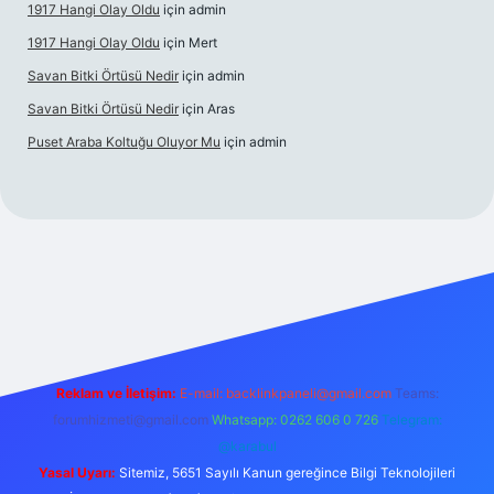
1917 Hangi Olay Oldu
için
admin
1917 Hangi Olay Oldu
için
Mert
Savan Bitki Örtüsü Nedir
için
admin
Savan Bitki Örtüsü Nedir
için
Aras
Puset Araba Koltuğu Oluyor Mu
için
admin
bet giriş
Reklam ve İletişim:
E-mail:
backlinkpaneli@gmail.com
Teams:
forumhizmeti@gmail.com
Whatsapp: 0262 606 0 726
Telegram:
@karabul
Yasal Uyarı:
Sitemiz, 5651 Sayılı Kanun gereğince Bilgi Teknolojileri