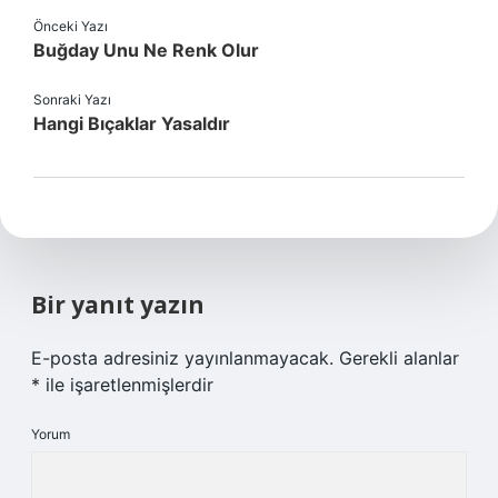
Önceki Yazı
Buğday Unu Ne Renk Olur
Sonraki Yazı
Hangi Bıçaklar Yasaldır
Bir yanıt yazın
E-posta adresiniz yayınlanmayacak.
Gerekli alanlar
*
ile işaretlenmişlerdir
Yorum