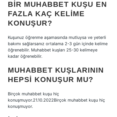
BIR MUHABBET KUŞU EN
FAZLA KAÇ KELIME
KONUŞUR?
Kuşunuz öğrenme aşamasında mutluysa ve yeterli
bakımı sağlarsanız ortalama 2-3 gün içinde kelime
öğrenebilir. Muhabbet kuşları 25-30 kelimeye
kadar öğrenebilir.
MUHABBET KUŞLARININ
HEPSI KONUŞUR MU?
Birçok muhabbet kuşu hiç
konuşmuyor.21.10.2022Birçok muhabbet kuşu hiç
konuşmuyor.