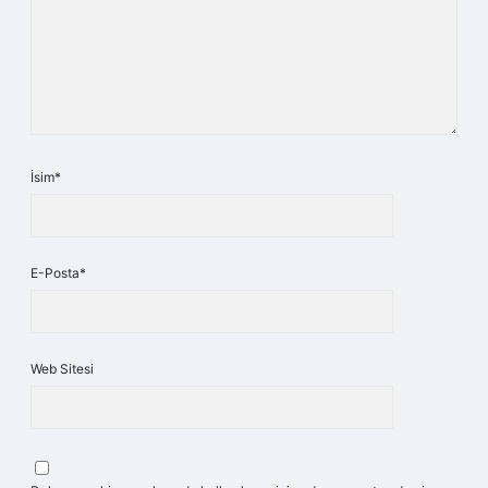
İsim*
E-Posta*
Web Sitesi