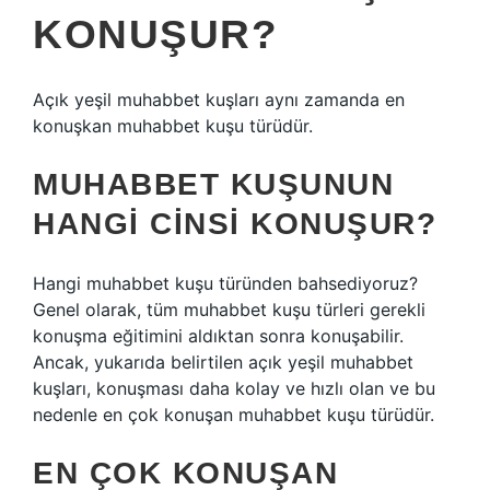
KONUŞUR?
Açık yeşil muhabbet kuşları aynı zamanda en
konuşkan muhabbet kuşu türüdür.
MUHABBET KUŞUNUN
HANGI CINSI KONUŞUR?
Hangi muhabbet kuşu türünden bahsediyoruz?
Genel olarak, tüm muhabbet kuşu türleri gerekli
konuşma eğitimini aldıktan sonra konuşabilir.
Ancak, yukarıda belirtilen açık yeşil muhabbet
kuşları, konuşması daha kolay ve hızlı olan ve bu
nedenle en çok konuşan muhabbet kuşu türüdür.
EN ÇOK KONUŞAN