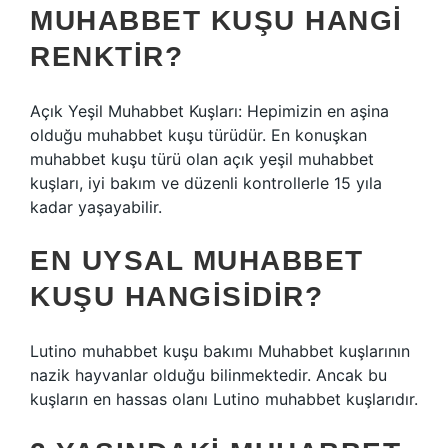
MUHABBET KUŞU HANGI
RENKTIR?
Açık Yeşil Muhabbet Kuşları: Hepimizin en aşina
olduğu muhabbet kuşu türüdür. En konuşkan
muhabbet kuşu türü olan açık yeşil muhabbet
kuşları, iyi bakım ve düzenli kontrollerle 15 yıla
kadar yaşayabilir.
EN UYSAL MUHABBET
KUŞU HANGISIDIR?
Lutino muhabbet kuşu bakımı Muhabbet kuşlarının
nazik hayvanlar olduğu bilinmektedir. Ancak bu
kuşların en hassas olanı Lutino muhabbet kuşlarıdır.