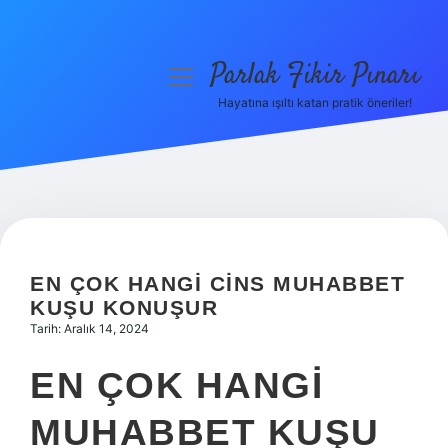
Parlak Fikir Pınarı
menüyü
aç
Hayatına ışıltı katan pratik öneriler!
Anasayfa
Gizlilik Politikası
Yasal Uyarı
Hakkımızda
EN ÇOK HANGI CINS MUHABBET
KUŞU KONUŞUR
Tarih: Aralık 14, 2024
EN ÇOK HANGI
MUHABBET KUŞU