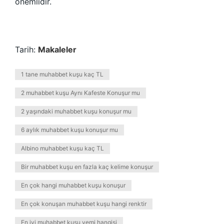
önemlidir.
Tarih:
Makaleler
1 tane muhabbet kuşu kaç TL
2 muhabbet kuşu Aynı Kafeste Konuşur mu
2 yaşındaki muhabbet kuşu konuşur mu
6 aylık muhabbet kuşu konuşur mu
Albino muhabbet kuşu kaç TL
Bir muhabbet kuşu en fazla kaç kelime konuşur
En çok hangi muhabbet kuşu konuşur
En çok konuşan muhabbet kuşu hangi renktir
En iyi muhabbet kuşu yemi hangisi