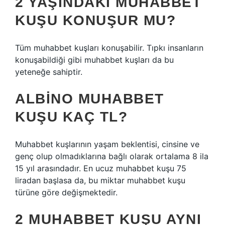
2 YAŞINDAKI MUHABBET
KUŞU KONUŞUR MU?
Tüm muhabbet kuşları konuşabilir. Tıpkı insanların
konuşabildiği gibi muhabbet kuşları da bu
yeteneğe sahiptir.
ALBINO MUHABBET
KUŞU KAÇ TL?
Muhabbet kuşlarının yaşam beklentisi, cinsine ve
genç olup olmadıklarına bağlı olarak ortalama 8 ila
15 yıl arasındadır. En ucuz muhabbet kuşu 75
liradan başlasa da, bu miktar muhabbet kuşu
türüne göre değişmektedir.
2 MUHABBET KUŞU AYNI