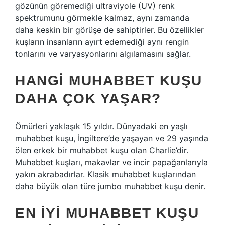
gözünün göremediği ultraviyole (UV) renk
spektrumunu görmekle kalmaz, aynı zamanda
daha keskin bir görüşe de sahiptirler. Bu özellikler
kuşların insanların ayırt edemediği aynı rengin
tonlarını ve varyasyonlarını algılamasını sağlar.
HANGI MUHABBET KUŞU
DAHA ÇOK YAŞAR?
Ömürleri yaklaşık 15 yıldır. Dünyadaki en yaşlı
muhabbet kuşu, İngiltere’de yaşayan ve 29 yaşında
ölen erkek bir muhabbet kuşu olan Charlie’dir.
Muhabbet kuşları, makavlar ve incir papağanlarıyla
yakın akrabadırlar. Klasik muhabbet kuşlarından
daha büyük olan türe jumbo muhabbet kuşu denir.
EN IYI MUHABBET KUŞU