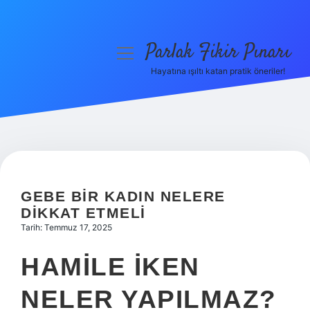
Parlak Fikir Pınarı
menüyü
aç
Hayatına ışıltı katan pratik öneriler!
Anasayfa
Gizlilik Politikası
Yasal Uyarı
Hakkımızda
GEBE BIR KADIN NELERE
DIKKAT ETMELI
Tarih: Temmuz 17, 2025
HAMILE IKEN
NELER YAPILMAZ?