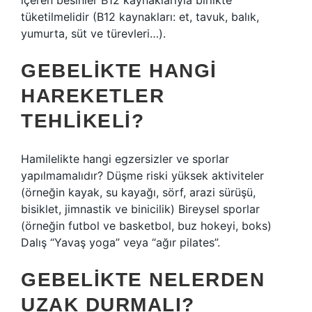
içeren besinler B12 kaynaklarıyla birlikte
tüketilmelidir (B12 kaynakları: et, tavuk, balık,
yumurta, süt ve türevleri…).
GEBELIKTE HANGI
HAREKETLER
TEHLIKELI?
Hamilelikte hangi egzersizler ve sporlar
yapılmamalıdır? Düşme riski yüksek aktiviteler
(örneğin kayak, su kayağı, sörf, arazi sürüşü,
bisiklet, jimnastik ve binicilik) Bireysel sporlar
(örneğin futbol ve basketbol, ​​buz hokeyi, boks)
Dalış “Yavaş yoga” veya “ağır pilates”.
GEBELIKTE NELERDEN
UZAK DURMALI?