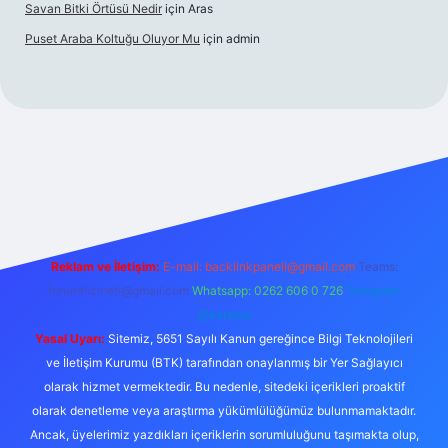
Savan Bitki Örtüsü Nedir
için
Aras
Puset Araba Koltuğu Oluyor Mu
için
admin
bet giriş
Reklam ve İletişim:
E-mail:
backlinkpaneli@gmail.com
Teams:
forumhizmeti@gmail.com
Whatsapp: 0262 606 0 726
Telegram:
@karabul
Yasal Uyarı:
Sitemiz, 5651 Sayılı Kanun gereğince Bilgi Teknolojileri
ve İletişim Kurumu (BTK) tarafından onaylanmış bir Yer Sağlayıcı
olarak hizmet vermektedir. Bu nedenle, sitedeki içerikleri proaktif
olarak denetleme veya araştırma yükümlülüğümüz bulunmamaktadır.
Ancak, üyelerimiz yazdıkları içeriklerin sorumluluğunu taşımakta olup,