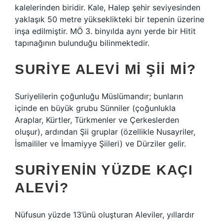
kalelerinden biridir. Kale, Halep şehir seviyesinden
yaklaşık 50 metre yükseklikteki bir tepenin üzerine
inşa edilmiştir. MÖ 3. binyılda aynı yerde bir Hitit
tapınağının bulunduğu bilinmektedir.
SURIYE ALEVI MI ŞII MI?
Suriyelilerin çoğunluğu Müslümandır; bunların
içinde en büyük grubu Sünniler (çoğunlukla
Araplar, Kürtler, Türkmenler ve Çerkeslerden
oluşur), ardından Şii gruplar (özellikle Nusayriler,
İsmaililer ve İmamiyye Şiileri) ve Dürziler gelir.
SURIYENIN YÜZDE KAÇI
ALEVI?
Nüfusun yüzde 13’ünü oluşturan Aleviler, yıllardır