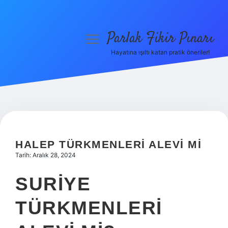
Parlak Fikir Pınarı
menüyü
aç
Hayatına ışıltı katan pratik öneriler!
Anasayfa
Gizlilik Politikası
Yasal Uyarı
Hakkımızda
HALEP TÜRKMENLERI ALEVI MI
Tarih: Aralık 28, 2024
SURIYE
TÜRKMENLERI