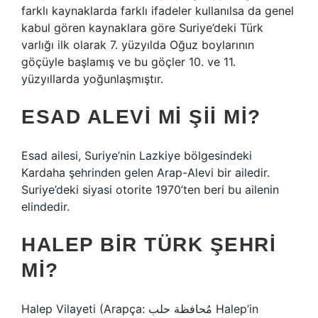
farklı kaynaklarda farklı ifadeler kullanılsa da genel
kabul gören kaynaklara göre Suriye’deki Türk
varlığı ilk olarak 7. yüzyılda Oğuz boylarının
göçüyle başlamış ve bu göçler 10. ve 11.
yüzyıllarda yoğunlaşmıştır.
ESAD ALEVI MI ŞII MI?
Esad ailesi, Suriye’nin Lazkiye bölgesindeki
Kardaha şehrinden gelen Arap-Alevi bir ailedir.
Suriye’deki siyasi otorite 1970’ten beri bu ailenin
elindedir.
HALEP BIR TÜRK ŞEHRI
MI?
Halep Vilayeti (Arapça: مُحافظة حلب‎ Halep’in