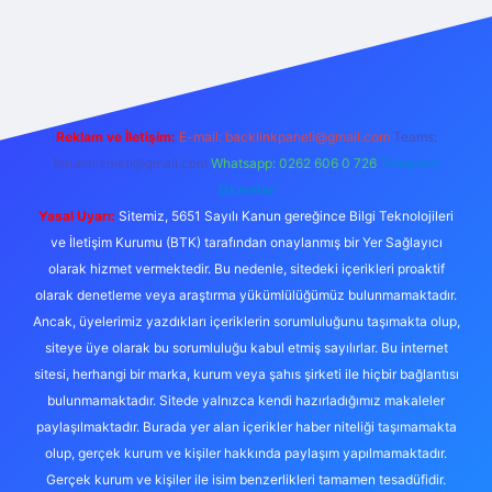
rabet giriş
Reklam ve İletişim:
E-mail:
backlinkpaneli@gmail.com
Teams:
forumhizmeti@gmail.com
Whatsapp: 0262 606 0 726
Telegram:
@karabul
Yasal Uyarı:
Sitemiz, 5651 Sayılı Kanun gereğince Bilgi Teknolojileri
ve İletişim Kurumu (BTK) tarafından onaylanmış bir Yer Sağlayıcı
olarak hizmet vermektedir. Bu nedenle, sitedeki içerikleri proaktif
olarak denetleme veya araştırma yükümlülüğümüz bulunmamaktadır.
Ancak, üyelerimiz yazdıkları içeriklerin sorumluluğunu taşımakta olup,
siteye üye olarak bu sorumluluğu kabul etmiş sayılırlar. Bu internet
sitesi, herhangi bir marka, kurum veya şahıs şirketi ile hiçbir bağlantısı
bulunmamaktadır. Sitede yalnızca kendi hazırladığımız makaleler
paylaşılmaktadır. Burada yer alan içerikler haber niteliği taşımamakta
olup, gerçek kurum ve kişiler hakkında paylaşım yapılmamaktadır.
Gerçek kurum ve kişiler ile isim benzerlikleri tamamen tesadüfidir.