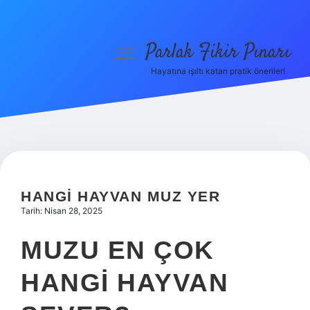
Parlak Fikir Pınarı
menüyü
aç
Hayatına ışıltı katan pratik öneriler!
Anasayfa
Gizlilik Politikası
Yasal Uyarı
Hakkımızda
HANGI HAYVAN MUZ YER
Tarih: Nisan 28, 2025
MUZU EN ÇOK
HANGI HAYVAN