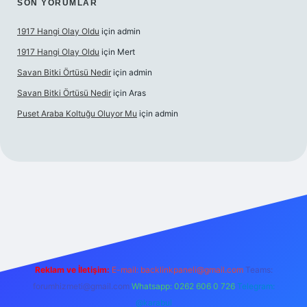
SON YORUMLAR
1917 Hangi Olay Oldu
için
admin
1917 Hangi Olay Oldu
için
Mert
Savan Bitki Örtüsü Nedir
için
admin
Savan Bitki Örtüsü Nedir
için
Aras
Puset Araba Koltuğu Oluyor Mu
için
admin
abet giriş
Reklam ve İletişim:
E-mail:
backlinkpaneli@gmail.com
Teams:
forumhizmeti@gmail.com
Whatsapp: 0262 606 0 726
Telegram:
@karabul