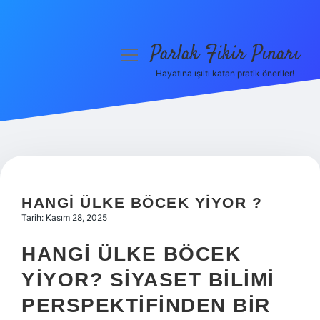
Parlak Fikir Pınarı
menüyü
aç
Hayatına ışıltı katan pratik öneriler!
Anasayfa
Gizlilik Politikası
Yasal Uyarı
Hakkımızda
HANGI ÜLKE BÖCEK YIYOR ?
Tarih: Kasım 28, 2025
HANGI ÜLKE BÖCEK
YIYOR? SIYASET BILIMI
PERSPEKTIFINDEN BIR