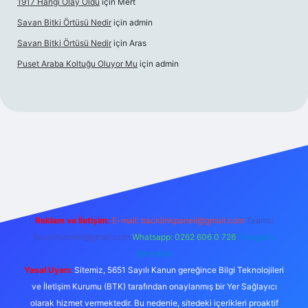
1917 Hangi Olay Oldu
için
Mert
Savan Bitki Örtüsü Nedir
için
admin
Savan Bitki Örtüsü Nedir
için
Aras
Puset Araba Koltuğu Oluyor Mu
için
admin
perabet giriş
Reklam ve İletişim:
E-mail:
backlinkpaneli@gmail.com
Teams:
forumhizmeti@gmail.com
Whatsapp: 0262 606 0 726
Telegram:
@karabul
Yasal Uyarı:
Sitemiz, 5651 Sayılı Kanun gereğince Bilgi Teknolojileri
ve İletişim Kurumu (BTK) tarafından onaylanmış bir Yer Sağlayıcı
olarak hizmet vermektedir. Bu nedenle, sitedeki içerikleri proaktif