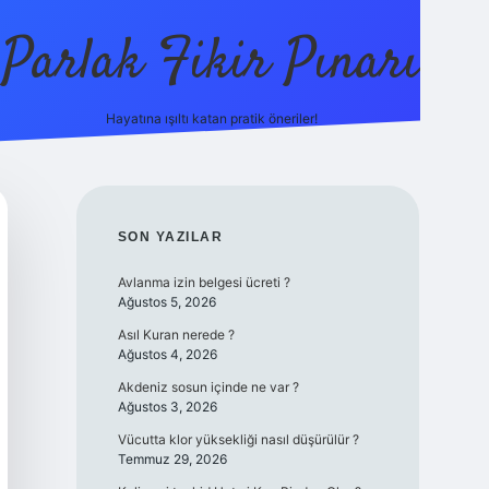
Parlak Fikir Pınarı
Hayatına ışıltı katan pratik öneriler!
grandoper
SIDEBAR
SON YAZILAR
Avlanma izin belgesi ücreti ?
Ağustos 5, 2026
Asıl Kuran nerede ?
Ağustos 4, 2026
Akdeniz sosun içinde ne var ?
Ağustos 3, 2026
Vücutta klor yüksekliği nasıl düşürülür ?
Temmuz 29, 2026