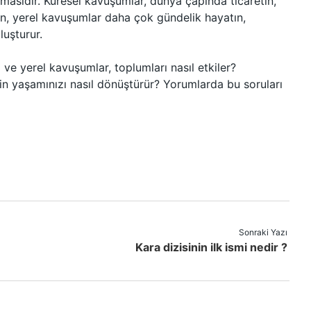
ımasıdır. Küresel kavuşumlar, dünya çapında ticaretin,
rken, yerel kavuşumlar daha çok gündelik hayatın,
luşturur.
l ve yerel kavuşumlar, toplumları nasıl etkiler?
in yaşamınızı nasıl dönüştürür? Yorumlarda bu soruları
Sonraki Yazı
Kara dizisinin ilk ismi nedir ?