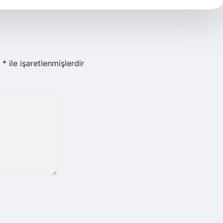
r
*
ile işaretlenmişlerdir