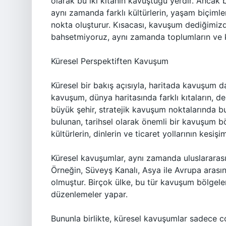
olarak bu iki kıtanın kavuştuğu yerdir. Ancak b
aynı zamanda farklı kültürlerin, yaşam biçimler
nokta oluşturur. Kısacası, kavuşum dediğimiz
bahsetmiyoruz, aynı zamanda toplumların ve kü
Küresel Perspektiften Kavuşum
Küresel bir bakış açısıyla, haritada kavuşum da
kavuşum, dünya haritasında farklı kıtaların, den
büyük şehir, stratejik kavuşum noktalarında bul
bulunan, tarihsel olarak önemli bir kavuşum bö
kültürlerin, dinlerin ve ticaret yollarının kesiş
Küresel kavuşumlar, aynı zamanda uluslararası il
Örneğin, Süveyş Kanalı, Asya ile Avrupa arası
olmuştur. Birçok ülke, bu tür kavuşum bölgeleri
düzenlemeler yapar.
Bununla birlikte, küresel kavuşumlar sadece coğ