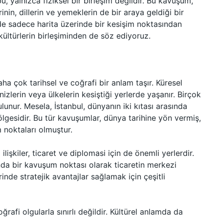
u, yalnızca fiziksel bir birleşim değildir. Bu kavuşum,
inin, dillerin ve yemeklerin de bir araya geldiği bir
de sadece harita üzerinde bir kesişim noktasından
ltürlerin birleşiminden de söz ediyoruz.
ha çok tarihsel ve coğrafi bir anlam taşır. Küresel
izlerin veya ülkelerin kesiştiği yerlerde yaşanır. Birçok
unur. Mesela, İstanbul, dünyanın iki kıtası arasında
lgesidir. Bu tür kavuşumlar, dünya tarihine yön vermiş,
im noktaları olmuştur.
işkiler, ticaret ve diplomasi için de önemli yerlerdir.
nda bir kavuşum noktası olarak ticaretin merkezi
nde stratejik avantajlar sağlamak için çeşitli
rafi olgularla sınırlı değildir. Kültürel anlamda da