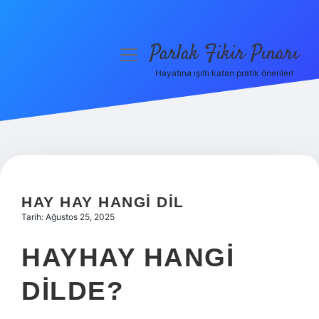
Parlak Fikir Pınarı
menüyü
aç
Hayatına ışıltı katan pratik öneriler!
Anasayfa
Gizlilik Politikası
Yasal Uyarı
Hakkımızda
HAY HAY HANGI DIL
Tarih: Ağustos 25, 2025
HAYHAY HANGI
DILDE?