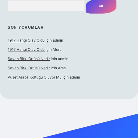
Arama
SON YORUMLAR
1917 Hangi Olay Oldu
için
admin
1917 Hangi Olay Oldu
için
Mert
Savan Bitki Örtüsü Nedir
için
admin
Savan Bitki Örtüsü Nedir
için
Aras
Puset Araba Koltuğu Oluyor Mu
için
admin
operabet giriş