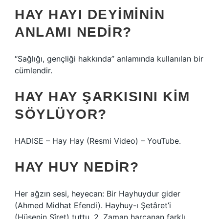
HAY HAYI DEYIMININ
ANLAMI NEDIR?
“Sağlığı, gençliği hakkında” anlamında kullanılan bir
cümlendir.
HAY HAY ŞARKISINI KIM
SÖYLÜYOR?
HADISE – Hay Hay (Resmi Video) – YouTube.
HAY HUY NEDIR?
Her ağzın sesi, heyecan: Bir Hayhuydur gider
(Ahmed Midhat Efendi). Hayhuy-ı Şetâret’i
(Hüsenin Sîret) tuttu. 2. Zaman harcanan farklı