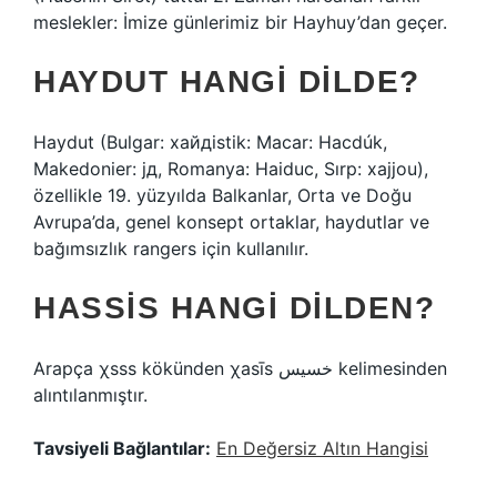
meslekler: İmize günlerimiz bir Hayhuy’dan geçer.
HAYDUT HANGI DILDE?
Haydut (Bulgar: хайдistik: Macar: Hacdúk,
Makedonier: јд, Romanya: Haiduc, Sırp: хајјou),
özellikle 19. yüzyılda Balkanlar, Orta ve Doğu
Avrupa’da, genel konsept ortaklar, haydutlar ve
bağımsızlık rangers için kullanılır.
HASSIS HANGI DILDEN?
Arapça χsss kökünden χasīs خسيس kelimesinden
alıntılanmıştır.
Tavsiyeli Bağlantılar:
En Değersiz Altın Hangisi