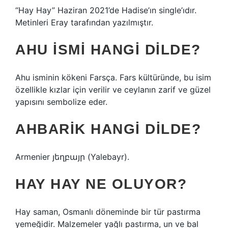
“Hay Hay” Haziran 2021’de Hadise’ın single’ıdır.
Metinleri Eray tarafından yazılmıştır.
AHU ISMI HANGI DILDE?
Ahu isminin kökeni Farsça. Fars kültüründe, bu isim
özellikle kızlar için verilir ve ceylanın zarif ve güzel
yapısını sembolize eder.
AHBARIK HANGI DILDE?
Armenier յեղբայր (Yalebayr).
HAY HAY NE OLUYOR?
Hay saman, Osmanlı döneminde bir tür pastırma
yemeğidir. Malzemeler yağlı pastırma, un ve bal