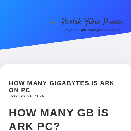
Parlak Fikir Pınarı
menüyü
aç
Hayatına ışıltı katan pratik öneriler!
Anasayfa
Gizlilik Politikası
Yasal Uyarı
Hakkımızda
HOW MANY GIGABYTES IS ARK
ON PC
Tarih: Kasım 18, 2024
HOW MANY GB IS
ARK PC?