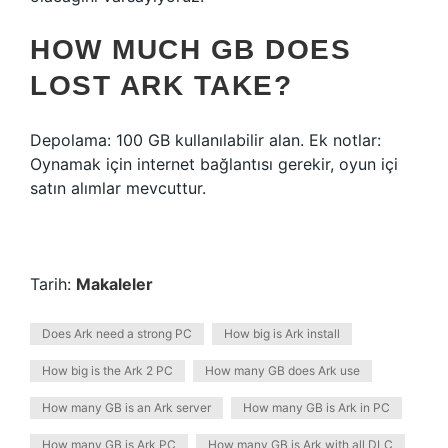
HOW MUCH GB DOES
LOST ARK TAKE?
Depolama: 100 GB kullanılabilir alan. Ek notlar:
Oynamak için internet bağlantısı gerekir, oyun içi
satın alımlar mevcuttur.
Tarih:
Makaleler
Does Ark need a strong PC
How big is Ark install
How big is the Ark 2 PC
How many GB does Ark use
How many GB is an Ark server
How many GB is Ark in PC
How many GB is Ark PC
How many GB is Ark with all DLC