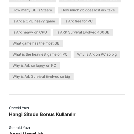
How many GB is Steam
How much gb does lost ark take
Is Ark a CPU heavy game
Is Ark free for PC
Is Ark heavy on CPU
Is ARK Survival Evolved 400GB
What game has the most GB
What is the heaviest game on PC
Why is Ark on PC so big
Why is Ark so laggy on PC
Why is Ark Survival Evolved so big
Önceki Yazı
Hangi Sitede Bonus Kullanılır
Sonraki Yazı