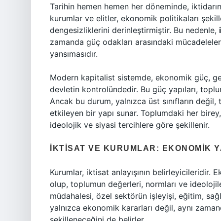
Tarihin hemen hemen her döneminde, iktidarın 
kurumlar ve elitler, ekonomik politikaları şek
dengesizliklerini derinleştirmiştir. Bu nedenle,
zamanda güç odakları arasındaki mücadelelerin,
yansımasıdır.
Modern kapitalist sistemde, ekonomik güç, gene
devletin kontrolündedir. Bu güç yapıları, toplu
Ancak bu durum, yalnızca üst sınıfların değil
etkileyen bir yapı sunar. Toplumdaki her birey,
ideolojik ve siyasi tercihlere göre şekillenir.
İKTISAT VE KURUMLAR: EKONOMIK 
Kurumlar, iktisat anlayışının belirleyicileridir
olup, toplumun değerleri, normları ve ideolojil
müdahalesi, özel sektörün işleyişi, eğitim, sağlı
yalnızca ekonomik kararları değil, aynı zamand
şekilleneceğini de belirler.