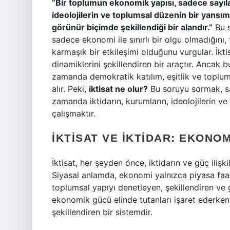
“Bir toplumun ekonomik yapısı, sadece sayılard
ideolojilerin ve toplumsal düzenin bir yansım
görünür biçimde şekillendiği bir alandır.”
Bu s
sadece ekonomi ile sınırlı bir olgu olmadığını, t
karmaşık bir etkileşimi olduğunu vurgular. İkt
dinamiklerini şekillendiren bir araçtır. Ancak bu
zamanda demokratik katılım, eşitlik ve toplums
alır. Peki,
iktisat ne olur?
Bu soruyu sormak, sa
zamanda iktidarın, kurumların, ideolojilerin v
çalışmaktır.
İKTISAT VE İKTIDAR: EKONOM
İktisat, her şeyden önce, iktidarın ve güç ilişki
Siyasal anlamda, ekonomi yalnızca piyasa faaliy
toplumsal yapıyı denetleyen, şekillendiren ve g
ekonomik gücü elinde tutanları işaret ederken
şekillendiren bir sistemdir.