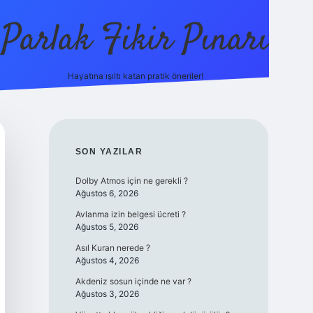
Parlak Fikir Pınarı
Hayatına ışıltı katan pratik öneriler!
grandoperab
SIDEBAR
SON YAZILAR
Dolby Atmos için ne gerekli ?
Ağustos 6, 2026
Avlanma izin belgesi ücreti ?
Ağustos 5, 2026
Asıl Kuran nerede ?
Ağustos 4, 2026
Akdeniz sosun içinde ne var ?
Ağustos 3, 2026