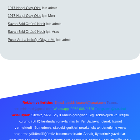
1917 Hangi Olay Oldu
için
admin
1917 Hangi Olay Oldu
için
Mert
Savan Bitki Örtüsü Nedir
için
admin
Savan Bitki Örtüsü Nedir
için
Aras
Puset Araba Koltuğu Oluyor Mu
için
admin
Reklam ve İletişim:
E-mail:
backlinkpaneli@gmail.com
Teams:
forumhizmeti@gmail.com
Whatsapp: 0262 606 0 726
Telegram: @karabul
Yasal Uyarı:
Sitemiz, 5651 Sayılı Kanun gereğince Bilgi Teknolojileri ve İletişim
Kurumu (BTK) tarafından onaylanmış bir Yer Sağlayıcı olarak hizmet
vermektedir. Bu nedenle, sitedeki içerikleri proaktif olarak denetleme veya
araştırma yükümlülüğümüz bulunmamaktadır. Ancak, üyelerimiz yazdıkları