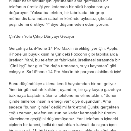
Bunlar basit sorular gibi görünebilir ama gerçekten bir
telefonun üretildiği yer, kafamda bir sürü başka soruyu
doğuruyor. “Yoksa bu telefon, bir fabrikada, bir grup
mühendis tarafından sabahın köründe uykusuz, çikolata
peşinde mi üretiliyor?” diye düşünmeden edemiyorum.
Çin’den Yola Çıkıp Dünyayı Geziyor
Gerçek şu ki, iPhone 14 Pro Max’in üretildiği yer Çin. Apple,
iPhone’un büyük kısmını Çin’deki Foxconn gibi fabrikalarda
üretiyor. Yani, bu telefonun fabrikada üretilmesi sırasında bir
“Çinli işçi” her gün “Ya dağa tırmanan, suyu kaynatan” gibi
çalışıyor. Sırf iPhone 14 Pro Max’in bir parçası olabilmek için!
Bunu düşündükçe aklıma kendi hayatımdan bir anı geliyor.
Yine bir gün sabah kalktım, uyandım, bir çay koyup gazeteye
bakmaya başladım. Sonra telefonumu elime aldım, “Bunun
içinde binlerce insanın emeği var” diye düşündüm. Ama
sadece “bunun içinde” dediğimi fark ettim! Çünkü gerçekten
çoğu zaman, telefonumuzun ne kadar karmaşık bir üretim
sürecinden geçtiğini düşünmüyoruz. Yani telefonun içindeki
çiplerin bir tanesi, belki de sabahları kahvaltıda sigara içen
bir işçiye ait. (Tabii ki şaka, ama yavaşça aklımda şüpheler