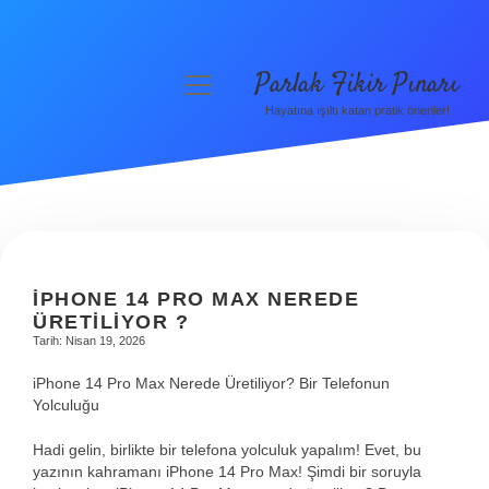
Parlak Fikir Pınarı
menüyü
aç
Hayatına ışıltı katan pratik öneriler!
Anasayfa
Gizlilik Politikası
Yasal Uyarı
Hakkımızda
İPHONE 14 PRO MAX NEREDE
ÜRETILIYOR ?
Tarih: Nisan 19, 2026
iPhone 14 Pro Max Nerede Üretiliyor? Bir Telefonun
Yolculuğu
Hadi gelin, birlikte bir telefona yolculuk yapalım! Evet, bu
yazının kahramanı iPhone 14 Pro Max! Şimdi bir soruyla