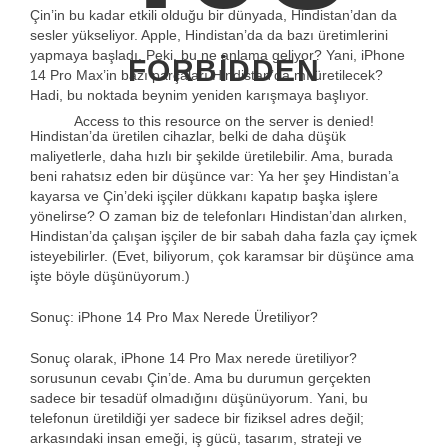
Çin’in bu kadar etkili olduğu bir dünyada, Hindistan’dan da
sesler yükseliyor. Apple, Hindistan’da da bazı üretimlerini
yapmaya başladı. Peki, bu ne anlama geliyor? Yani, iPhone
FORBIDDEN
14 Pro Max’in bazı parçaları Hindistan’da mı üretilecek?
Hadi, bu noktada beynim yeniden karışmaya başlıyor.
Access to this resource on the server is denied!
Hindistan’da üretilen cihazlar, belki de daha düşük
maliyetlerle, daha hızlı bir şekilde üretilebilir. Ama, burada
beni rahatsız eden bir düşünce var: Ya her şey Hindistan’a
kayarsa ve Çin’deki işçiler dükkanı kapatıp başka işlere
yönelirse? O zaman biz de telefonları Hindistan’dan alırken,
Hindistan’da çalışan işçiler de bir sabah daha fazla çay içmek
isteyebilirler. (Evet, biliyorum, çok karamsar bir düşünce ama
işte böyle düşünüyorum.)
Sonuç: iPhone 14 Pro Max Nerede Üretiliyor?
Sonuç olarak, iPhone 14 Pro Max nerede üretiliyor?
sorusunun cevabı Çin’de. Ama bu durumun gerçekten
sadece bir tesadüf olmadığını düşünüyorum. Yani, bu
telefonun üretildiği yer sadece bir fiziksel adres değil;
arkasındaki insan emeği, iş gücü, tasarım, strateji ve