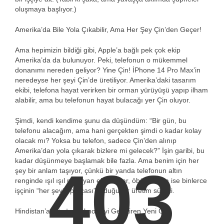
oluşmaya başlıyor.)
Amerika’da Bile Yola Çıkabilir, Ama Her Şey Çin’den Geçer!
Ama hepimizin bildiği gibi, Apple’a bağlı pek çok ekip
Amerika’da da bulunuyor. Peki, telefonun o mükemmel
donanımı nereden geliyor? Yine Çin! İPhone 14 Pro Max’in
neredeyse her şeyi Çin’de üretiliyor. Amerika’daki tasarım
ekibi, telefona hayat verirken bir orman yürüyüşü yapıp ilham
alabilir, ama bu telefonun hayat bulacağı yer Çin oluyor.
Şimdi, kendi kendime şunu da düşündüm: “Bir gün, bu
telefonu alacağım, ama hani gerçekten şimdi o kadar kolay
olacak mı? Yoksa bu telefon, sadece Çin’den alınıp
Amerika’dan yola çıkarak bizlere mi gelecek?” İşin garibi, bu
kadar düşünmeye başlamak bile fazla. Ama benim için her
403
şey bir anlam taşıyor, çünkü bir yanda telefonun altın
renginde ışıl ışıl parlayan ekranı var, öbür tarafta ise binlerce
işçinin “her şeyin parçası” olduğu bir üretim süreci.
Hindistan’a Dönüş: Teknolojiyi Geliştiren Yeni Güç