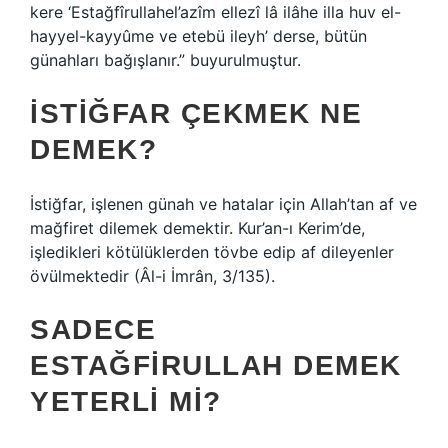
kere ‘Estağfîrullahel’azîm ellezî lâ ilâhe illa huv el-
hayyel-kayyûme ve etebü ileyh’ derse, bütün
günahları bağışlanır.” buyurulmuştur.
İSTIĞFAR ÇEKMEK NE
DEMEK?
İstiğfar, işlenen günah ve hatalar için Allah’tan af ve
mağfiret dilemek demektir. Kur’an-ı Kerim’de,
işledikleri kötülüklerden tövbe edip af dileyenler
övülmektedir (Âl-i İmrân, 3/135).
SADECE
ESTAĞFIRULLAH DEMEK
YETERLI MI?