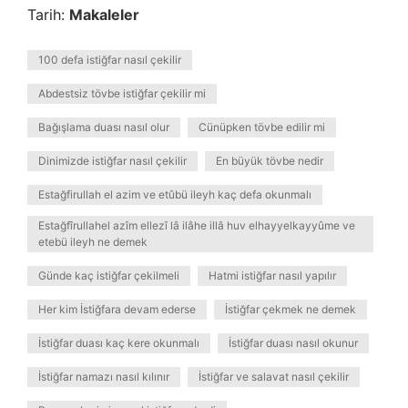
Tarih:
Makaleler
100 defa istiğfar nasıl çekilir
Abdestsiz tövbe istiğfar çekilir mi
Bağışlama duası nasıl olur
Cünüpken tövbe edilir mi
Dinimizde istiğfar nasıl çekilir
En büyük tövbe nedir
Estağfirullah el azim ve etûbü ileyh kaç defa okunmalı
Estağfîrullahel azîm ellezî lâ ilâhe illâ huv elhayyelkayyûme ve
etebü ileyh ne demek
Günde kaç istiğfar çekilmeli
Hatmi istiğfar nasıl yapılır
Her kim İstiğfara devam ederse
İstiğfar çekmek ne demek
İstiğfar duası kaç kere okunmalı
İstiğfar duası nasıl okunur
İstiğfar namazı nasıl kılınır
İstiğfar ve salavat nasıl çekilir