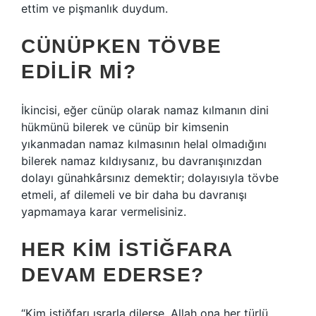
ettim ve pişmanlık duydum.
CÜNÜPKEN TÖVBE
EDILIR MI?
İkincisi, eğer cünüp olarak namaz kılmanın dini
hükmünü bilerek ve cünüp bir kimsenin
yıkanmadan namaz kılmasının helal olmadığını
bilerek namaz kıldıysanız, bu davranışınızdan
dolayı günahkârsınız demektir; dolayısıyla tövbe
etmeli, af dilemeli ve bir daha bu davranışı
yapmamaya karar vermelisiniz.
HER KIM İSTIĞFARA
DEVAM EDERSE?
“Kim istiğfarı ısrarla dilerse, Allah ona her türlü