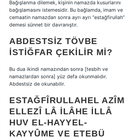
Bağışlanma dilemek, kişinin namazda kusurlarını
bağışlamasını istemesidir. Bu bağlamda, imam ve
cemaatin namazdan sonra ayrı ayrı “estağfirullah”
demesi sünnet bir davranıştır.
ABDESTSIZ TÖVBE
ISTIĞFAR ÇEKILIR MI?
Bu dua ikindi namazından sonra [tesbih ve
namazlardan sonra] yüz defa okunmalıdır.
Abdestsiz de okunabilir.
ESTAĞFÎRULLAHEL AZÎM
ELLEZÎ LÂ ILÂHE ILLÂ
HUV EL-HAYYEL-
KAYYÛME VE ETEBÜ