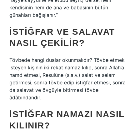
hayyelkayyûme ve etûbü ileyh.) derse, hem
kendisinin hem de ana ve babasının bütün
günahları bağışlanır.”
İSTIĞFAR VE SALAVAT
NASIL ÇEKILIR?
Tövbede hangi dualar okunmalıdır? Tövbe etmek
isteyen kişinin iki rekat namaz kılıp, sonra Allah’a
hamd etmesi, Resulüne (s.a.v.) salat ve selam
getirmesi, sonra tövbe edip istiğfar etmesi, sonra
da salavat ve övgüyle bitirmesi tövbe
âdâbındandır.
İSTIĞFAR NAMAZI NASIL
KILINIR?