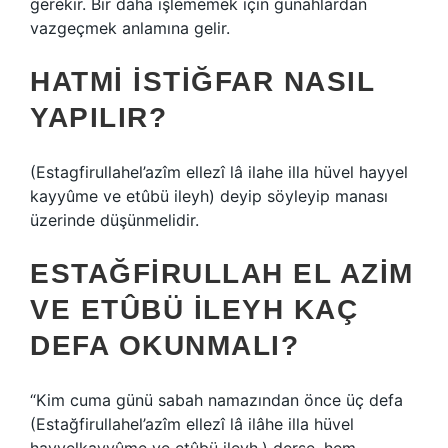
gerekir. Bir daha işlememek için günahlardan
vazgeçmek anlamına gelir.
HATMI ISTIĞFAR NASIL
YAPILIR?
(Estagfirullahel’azîm ellezî lâ ilahe illa hüvel hayyel
kayyûme ve etûbü ileyh) deyip söyleyip manası
üzerinde düşünmelidir.
ESTAĞFIRULLAH EL AZIM
VE ETÛBÜ ILEYH KAÇ
DEFA OKUNMALI?
“Kim cuma günü sabah namazından önce üç defa
(Estağfirullahel’azîm ellezî lâ ilâhe illa hüvel