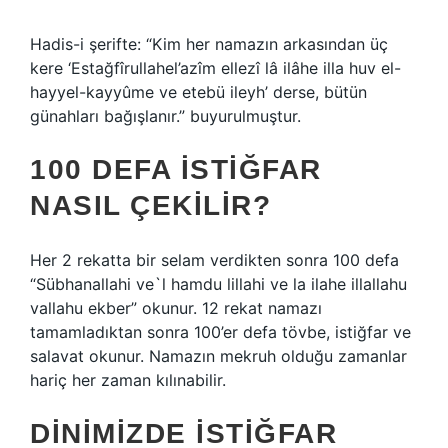
Hadis-i şerifte: “Kim her namazın arkasından üç
kere ‘Estağfîrullahel’azîm ellezî lâ ilâhe illa huv el-
hayyel-kayyûme ve etebü ileyh’ derse, bütün
günahları bağışlanır.” buyurulmuştur.
100 DEFA ISTIĞFAR
NASIL ÇEKILIR?
Her 2 rekatta bir selam verdikten sonra 100 defa
“Sübhanallahi ve`l hamdu lillahi ve la ilahe illallahu
vallahu ekber” okunur. 12 rekat namazı
tamamladıktan sonra 100’er defa tövbe, istiğfar ve
salavat okunur. Namazın mekruh olduğu zamanlar
hariç her zaman kılınabilir.
DINIMIZDE ISTIĞFAR