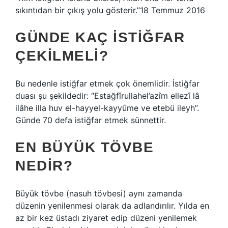
sıkıntıdan bir çıkış yolu gösterir.”18 Temmuz 2016
GÜNDE KAÇ ISTIĞFAR
ÇEKILMELI?
Bu nedenle istiğfar etmek çok önemlidir. İstiğfar
duası şu şekildedir: “Estağfîrullahel’azîm ellezî lâ
ilâhe illa huv el-hayyel-kayyûme ve etebü ileyh”.
Günde 70 defa istiğfar etmek sünnettir.
EN BÜYÜK TÖVBE
NEDIR?
Büyük tövbe (nasuh tövbesi) aynı zamanda
düzenin yenilenmesi olarak da adlandırılır. Yılda en
az bir kez üstadı ziyaret edip düzeni yenilemek