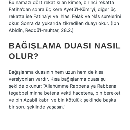
Bu namazı dört rekat kılan kimse, birinci rekatta
Fatiha’dan sonra üç kere Ayetü’l-Kürsi’yi, diğer üç
rekatta ise Fatiha’yı ve İhlas, Felak ve Nâs surelerini
okur. Sonra da yukarıda zikredilen duayı okur. (İbn
Abidîn, Reddü’l-muhtar, 28.2.)
BAĞIŞLAMA DUASI NASIL
OLUR?
Bağışlanma duasının hem uzun hem de kısa
versiyonları vardır. Kısa bağışlanma duası şu
şekilde okunur: “Allahümme Rabbena ya Rabbena
tegabbel minna betena vekti hacetena, bin bereket
ve bin Azabil kabri ve bin kötülük şeklinde başka
bir soru şeklinde yaşasın.”