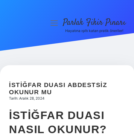
Parlak Fikir Pınarı
menüyü
aç
Hayatına ışıltı katan pratik öneriler!
Anasayfa
Gizlilik Politikası
Yasal Uyarı
Hakkımızda
İSTIĞFAR DUASI ABDESTSIZ
OKUNUR MU
Tarih: Aralık 28, 2024
İSTIĞFAR DUASI
NASIL OKUNUR?