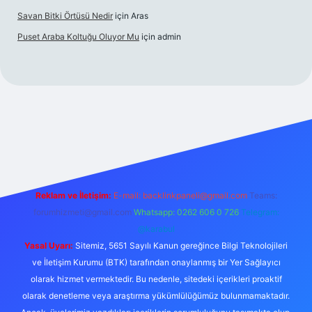
Savan Bitki Örtüsü Nedir
için
Aras
Puset Araba Koltuğu Oluyor Mu
için
admin
abet giriş
Reklam ve İletişim:
E-mail:
backlinkpaneli@gmail.com
Teams:
forumhizmeti@gmail.com
Whatsapp: 0262 606 0 726
Telegram:
@karabul
Yasal Uyarı:
Sitemiz, 5651 Sayılı Kanun gereğince Bilgi Teknolojileri
ve İletişim Kurumu (BTK) tarafından onaylanmış bir Yer Sağlayıcı
olarak hizmet vermektedir. Bu nedenle, sitedeki içerikleri proaktif
olarak denetleme veya araştırma yükümlülüğümüz bulunmamaktadır.