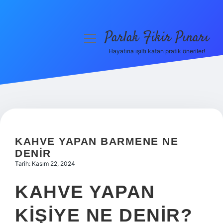
Parlak Fikir Pınarı
menüyü
aç
Hayatına ışıltı katan pratik öneriler!
Anasayfa
Gizlilik Politikası
Yasal Uyarı
Hakkımızda
KAHVE YAPAN BARMENE NE
DENIR
Tarih: Kasım 22, 2024
KAHVE YAPAN
KIŞIYE NE DENIR?