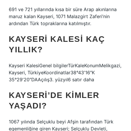
691 ve 721 yıllarında kısa bir süre Arap akınlarına
maruz kalan Kayseri, 1071 Malazgirt Zaferi’nin
ardından Türk topraklarına katılmıştır.
KAYSERI KALESI KAÇ
YILLIK?
Kayseri KalesiGenel bilgilerTürKaleKonumMelikgazi,
Kayseri, TürkiyeKoordinatlar38°43′16″K
35°29′20″DAAçılış3. yüzyıl6 satır daha
KAYSERI’DE KIMLER
YAŞADI?
1067 yılında Selçuklu beyi Afşin tarafından Türk
egemenliğine giren Kayseri; Selçuklu Devleti,