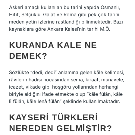
Askeri amaçlı kullanılan bu tarihi yapıda Osmanlı,
Hitit, Selçuklu, Galat ve Roma gibi pek çok tarihi
medeniyetin izlerine rastlandığı bilinmektedir. Bazı
kaynaklara göre Ankara Kalesi’nin tarihi M.Ö.
KURANDA KALE NE
DEMEK?
Sözlükte “dedi, dedi” anlamına gelen kāle kelimesi,
râvilerin hadisi hocasından sema, kıraat, münavele,
icazet, vikade gibi hoşgörü yollarından herhangi
biriyle aldığını ifade etmekte olup “kāle fülân, kāle
lî fülân, kāle lenâ fülân” şeklinde kullanılmaktadır.
KAYSERI TÜRKLERI
NEREDEN GELMIŞTIR?