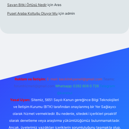
Savan Bitki Örtüsü Nedir
için
Aras
Puset Araba Koltuğu Oluyor Mu
için
admin
erabet giriş
Reklam ve İletişim:
E-mail:
backlinkpaneli@gmail.com
Teams:
forumhizmeti@gmail.com
Whatsapp: 0262 606 0 726
Telegram:
@karabul
Yasal Uyarı:
Sitemiz, 5651 Sayılı Kanun gereğince Bilgi Teknolojileri
ve İletişim Kurumu (BTK) tarafından onaylanmış bir Yer Sağlayıcı
olarak hizmet vermektedir. Bu nedenle, sitedeki içerikleri proaktif
olarak denetleme veya araştırma yükümlülüğümüz bulunmamaktadır.
Ancak, üyelerimiz yazdıkları içeriklerin sorumluluğunu taşımakta olup,