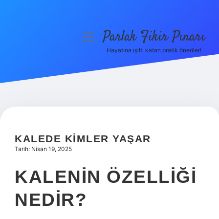
Parlak Fikir Pınarı
menüyü
aç
Hayatına ışıltı katan pratik öneriler!
Anasayfa
Gizlilik Politikası
Yasal Uyarı
Hakkımızda
KALEDE KIMLER YAŞAR
Tarih: Nisan 19, 2025
KALENIN ÖZELLIĞI
NEDIR?