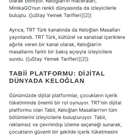
olarak biliniyor. Keloğlan’ın maceraları,
MinikaGO’nun renkli dünyasında da izleyicilerle
buluştu. ([uStay Yemek Tarifleri][2])
Ayrıca, TRT Türk kanalında da Keloğlan Masalları
yayınlandı. TRT Türk, kültürel ve sanatsal içeriklere
ağırlık veren bir kanal olarak, Keloğlan’ın
masallarını farklı bir bakış açısıyla izleyicilere
sundu. ([uStay Yemek Tarifleri][2])
TABII PLATFORMU: DIJITAL
DÜNYADA KELOĞLAN
Günümüzde dijital platformlar, çocukların içerik
tüketiminde önemli bir rol oynuyor. TRT’nin dijital
platformu olan Tabii, Keloğlan Masalları’nın tüm
bölümlerini izleyicilerle buluşturuyor. Tabii,
reklamsız ve çevrimdışı izleme seçeneği sunarak,
çocukların güvenli bir şekilde içerik tüketmesini