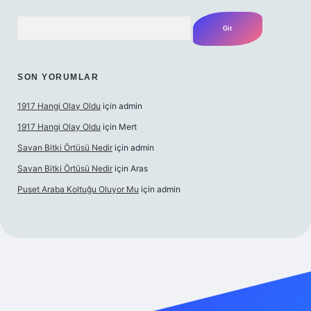
Arama
SON YORUMLAR
1917 Hangi Olay Oldu
için
admin
1917 Hangi Olay Oldu
için
Mert
Savan Bitki Örtüsü Nedir
için
admin
Savan Bitki Örtüsü Nedir
için
Aras
Puset Araba Koltuğu Oluyor Mu
için
admin
doperabet giriş