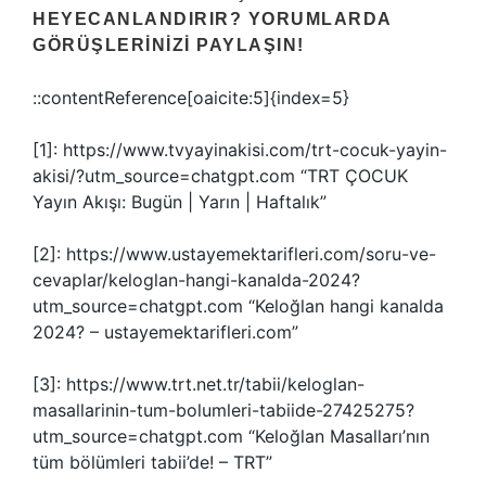
HEYECANLANDIRIR? YORUMLARDA
GÖRÜŞLERINIZI PAYLAŞIN!
::contentReference[oaicite:5]{index=5}
[1]: https://www.tvyayinakisi.com/trt-cocuk-yayin-
akisi/?utm_source=chatgpt.com “TRT ÇOCUK
Yayın Akışı: Bugün | Yarın | Haftalık”
[2]: https://www.ustayemektarifleri.com/soru-ve-
cevaplar/keloglan-hangi-kanalda-2024?
utm_source=chatgpt.com “Keloğlan hangi kanalda
2024? – ustayemektarifleri.com”
[3]: https://www.trt.net.tr/tabii/keloglan-
masallarinin-tum-bolumleri-tabiide-27425275?
utm_source=chatgpt.com “Keloğlan Masalları’nın
tüm bölümleri tabii’de! – TRT”