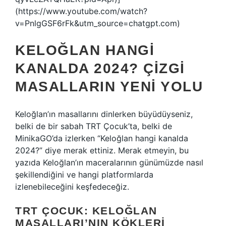
(https://www.youtube.com/watch?
v=PnlgGSF6rFk&utm_source=chatgpt.com)
KELOĞLAN HANGI
KANALDA 2024? ÇIZGI
MASALLARIN YENI YOLU
Keloğlan’ın masallarını dinlerken büyüdüyseniz,
belki de bir sabah TRT Çocuk’ta, belki de
MinikaGO’da izlerken “Keloğlan hangi kanalda
2024?” diye merak ettiniz. Merak etmeyin, bu
yazıda Keloğlan’ın maceralarının günümüzde nasıl
şekillendiğini ve hangi platformlarda
izlenebileceğini keşfedeceğiz.
TRT ÇOCUK: KELOĞLAN
MASALLARI’NIN KÖKLERI