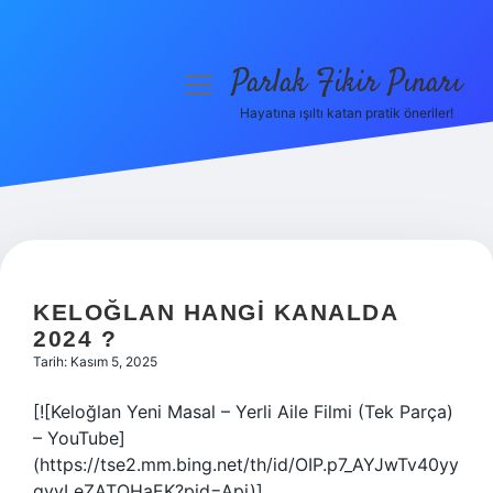
Parlak Fikir Pınarı
menüyü
aç
Hayatına ışıltı katan pratik öneriler!
Anasayfa
Gizlilik Politikası
Yasal Uyarı
Hakkımızda
KELOĞLAN HANGI KANALDA
2024 ?
Tarih: Kasım 5, 2025
[![Keloğlan Yeni Masal – Yerli Aile Filmi (Tek Parça)
– YouTube]
(https://tse2.mm.bing.net/th/id/OIP.p7_AYJwTv40yy
qyvLeZATQHaEK?pid=Api)]