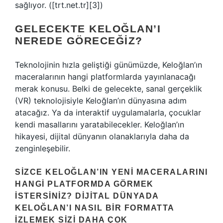
sağlıyor. ([trt.net.tr][3])
GELECEKTE KELOĞLAN’I
NEREDE GÖRECEĞIZ?
Teknolojinin hızla geliştiği günümüzde, Keloğlan’ın
maceralarının hangi platformlarda yayınlanacağı
merak konusu. Belki de gelecekte, sanal gerçeklik
(VR) teknolojisiyle Keloğlan’ın dünyasına adım
atacağız. Ya da interaktif uygulamalarla, çocuklar
kendi masallarını yaratabilecekler. Keloğlan’ın
hikayesi, dijital dünyanın olanaklarıyla daha da
zenginleşebilir.
SIZCE KELOĞLAN’IN YENI MACERALARINI
HANGI PLATFORMDA GÖRMEK
ISTERSINIZ? DIJITAL DÜNYADA
KELOĞLAN’I NASIL BIR FORMATTA
IZLEMEK SIZI DAHA ÇOK