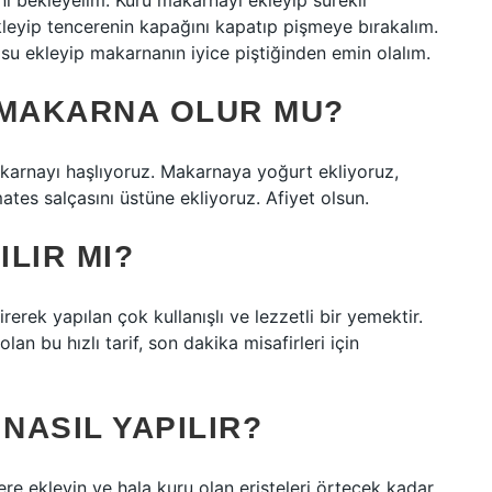
ını bekleyelim. Kuru makarnayı ekleyip sürekli
kleyip tencerenin kapağını kapatıp pişmeye bırakalım.
u ekleyip makarnanın iyice piştiğinden emin olalım.
 MAKARNA OLUR MU?
akarnayı haşlıyoruz. Makarnaya yoğurt ekliyoruz,
tes salçasını üstüne ekliyoruz. Afiyet olsun.
LIR MI?
irerek yapılan çok kullanışlı ve lezzetli bir yemektir.
 bu hızlı tarif, son dakika misafirleri için
NASIL YAPILIR?
ere ekleyin ve hala kuru olan erişteleri örtecek kadar