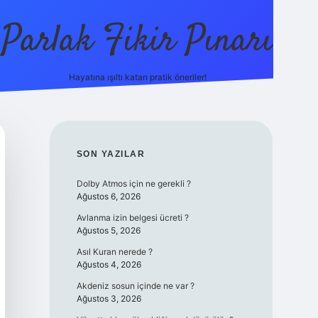
Parlak Fikir Pınarı
Hayatına ışıltı katan pratik öneriler!
grandoperabet
SIDEBAR
SON YAZILAR
Dolby Atmos için ne gerekli ?
Ağustos 6, 2026
Avlanma izin belgesi ücreti ?
Ağustos 5, 2026
Asıl Kuran nerede ?
Ağustos 4, 2026
Akdeniz sosun içinde ne var ?
Ağustos 3, 2026