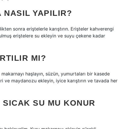
NASIL YAPILIR?
kten sonra eriştelerle karıştırın. Erişteler kahverengi
rulmuş eriştelere su ekleyin ve suyu çekene kadar
TILIR MI?
le makarnayı haşlayın, süzün, yumurtaları bir kasede
ri ve maydanozu ekleyin, iyice karıştırın ve tavada her
 SICAK SU MU KONUR