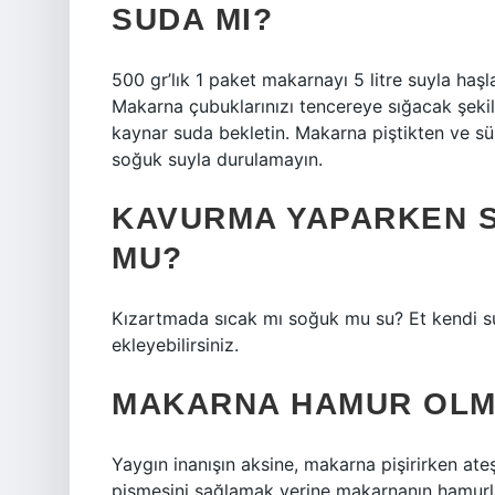
SUDA MI?
500 gr’lık 1 paket makarnayı 5 litre suyla haşl
Makarna çubuklarınızı tencereye sığacak şeki
kaynar suda bekletin. Makarna piştikten ve sü
soğuk suyla durulamayın.
KAVURMA YAPARKEN S
MU?
Kızartmada sıcak mı soğuk mu su? Et kendi su
ekleyebilirsiniz.
MAKARNA HAMUR OLMA
Yaygın inanışın aksine, makarna pişirirken at
pişmesini sağlamak yerine makarnanın hamurl