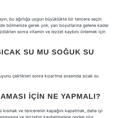
ayın, bu ağırlığa uygun büyüklükte bir tencere seçin.
lde bölmenize gerek yok, yarı boyutlarına gelene kadar
zdükten sonra vitamin ve lezzet kaybını önlemek için
ICAK SU MU SOĞUK SU
yunu çektikten sonra kızartma sırasında sıcak su
MASI IÇIN NE YAPMALI?
eşi kısmak ve tencerenin kapağını kapatmak, daha iyi
aşmasına ve lezzetini kaybetmesine neden olur.