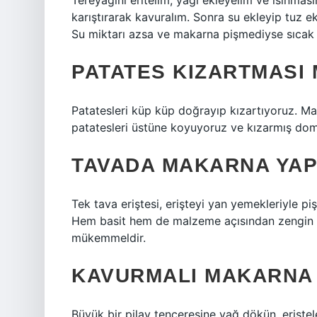
Tereyağını eritelim, yağı ekleyelim ve ısınmas
karıştırarak kavuralım. Sonra su ekleyip tuz e
Su miktarı azsa ve makarna pişmediyse sıcak s
PATATES KIZARTMASI
Patatesleri küp küp doğrayıp kızartıyoruz. M
patatesleri üstüne koyuyoruz ve kızarmış doma
TAVADA MAKARNA YAPI
Tek tava eriştesi, erişteyi yan yemekleriyle piş
Hem basit hem de malzeme açısından zengin olan
mükemmeldir.
KAVURMALI MAKARNA 
Büyük bir pilav tenceresine yağ dökün, eriştel