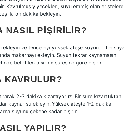
ir. Kavrulmuş yiyecekleri, suyu emmiş olan eriştelere
beş ila on dakika bekleyin.
 NASIL PIŞIRILIR?
u ekleyin ve tencereyi yüksek ateşe koyun. Litre suya
ğında makarnayı ekleyin. Suyun tekrar kaynamasını
inde belirtilen pişirme süresine göre pişirin.
A KAVRULUR?
rarak 2-3 dakika kızartıyoruz. Bir süre kızarttıktan
ar kaynar su ekleyin. Yüksek ateşte 1-2 dakika
arna suyunu çekene kadar pişirin.
SIL YAPILIR?