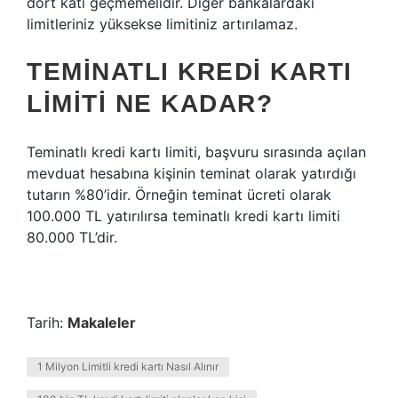
dört katı geçmemelidir. Diğer bankalardaki
limitleriniz yüksekse limitiniz artırılamaz.
TEMINATLI KREDI KARTI
LIMITI NE KADAR?
Teminatlı kredi kartı limiti, başvuru sırasında açılan
mevduat hesabına kişinin teminat olarak yatırdığı
tutarın %80’idir. Örneğin teminat ücreti olarak
100.000 TL yatırılırsa teminatlı kredi kartı limiti
80.000 TL’dir.
Tarih:
Makaleler
1 Milyon Limitli kredi kartı Nasıl Alınır