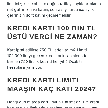
limitiniz; kart sahibi olduğunuz ilk yıl aylık ortalama
net gelirinizin iki katını, sonraki yıllarda ise aylık
gelirinizin dört katını geçmemelidir.
KREDI KARTI 100 BIN TL
ÜSTÜ VERGI NE ZAMAN?
Kart iptal edilirse 750 TL iade var mı? Limiti
100.000 lirayı geçen kredi kartı sahiplerinden
kesilen 750 liralık kesinti her yıl 5 Ocak’ta
hesaplara yansıyor.
KREDI KARTI LIMITI
MAAŞIN KAÇ KATI 2024?
Hangi durumlarda kart limitiniz artmaz? Tüm kredi
kartlarınızın limitlerinin toplamı ortalama aylık net