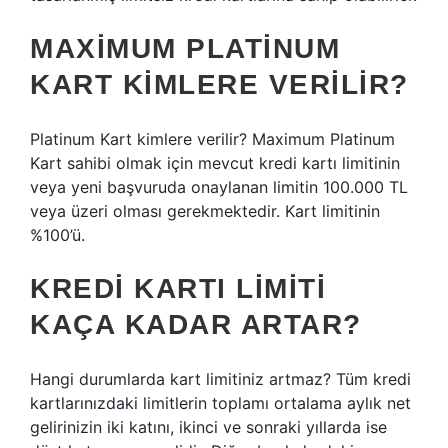
MAXIMUM PLATINUM
KART KIMLERE VERILIR?
Platinum Kart kimlere verilir? Maximum Platinum
Kart sahibi olmak için mevcut kredi kartı limitinin
veya yeni başvuruda onaylanan limitin 100.000 TL
veya üzeri olması gerekmektedir. Kart limitinin
%100’ü.
KREDI KARTI LIMITI
KAÇA KADAR ARTAR?
Hangi durumlarda kart limitiniz artmaz? Tüm kredi
kartlarınızdaki limitlerin toplamı ortalama aylık net
gelirinizin iki katını, ikinci ve sonraki yıllarda ise