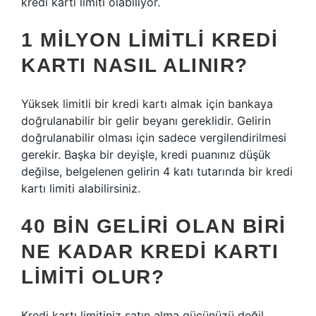
kredi kartı limiti olabiliyor.
1 MILYON LIMITLI KREDI
KARTI NASIL ALINIR?
Yüksek limitli bir kredi kartı almak için bankaya
doğrulanabilir bir gelir beyanı gereklidir. Gelirin
doğrulanabilir olması için sadece vergilendirilmesi
gerekir. Başka bir deyişle, kredi puanınız düşük
değilse, belgelenen gelirin 4 katı tutarında bir kredi
kartı limiti alabilirsiniz.
40 BIN GELIRI OLAN BIRI
NE KADAR KREDI KARTI
LIMITI OLUR?
Kredi kartı limitiniz satın alma gücünüzü değil,