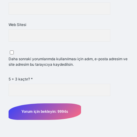
Web Sitesi
Daha sonraki yorumlarımda kullanılması için adım, e-posta adresim ve
site adresim bu tarayıcıya kaydedilsin.
5 + 3 kaçtır?
*