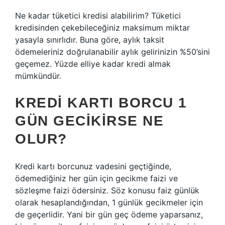
Ne kadar tüketici kredisi alabilirim? Tüketici
kredisinden çekebileceğiniz maksimum miktar
yasayla sınırlıdır. Buna göre, aylık taksit
ödemeleriniz doğrulanabilir aylık gelirinizin %50’sini
geçemez. Yüzde elliye kadar kredi almak
mümkündür.
KREDI KARTI BORCU 1
GÜN GECIKIRSE NE
OLUR?
Kredi kartı borcunuz vadesini geçtiğinde,
ödemediğiniz her gün için gecikme faizi ve
sözleşme faizi ödersiniz. Söz konusu faiz günlük
olarak hesaplandığından, 1 günlük gecikmeler için
de geçerlidir. Yani bir gün geç ödeme yaparsanız,