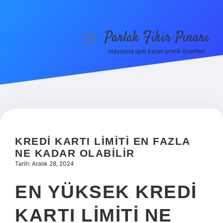
Parlak Fikir Pınarı
menüyü
aç
Hayatına ışıltı katan pratik öneriler!
Anasayfa
Gizlilik Politikası
Yasal Uyarı
Hakkımızda
KREDI KARTI LIMITI EN FAZLA
NE KADAR OLABILIR
Tarih: Aralık 28, 2024
EN YÜKSEK KREDI
KARTI LIMITI NE