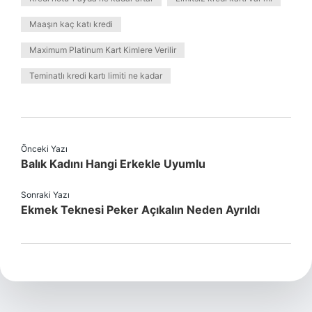
Maaşın kaç katı kredi
Maximum Platinum Kart Kimlere Verilir
Teminatlı kredi kartı limiti ne kadar
Önceki Yazı
Balık Kadını Hangi Erkekle Uyumlu
Sonraki Yazı
Ekmek Teknesi Peker Açıkalın Neden Ayrıldı