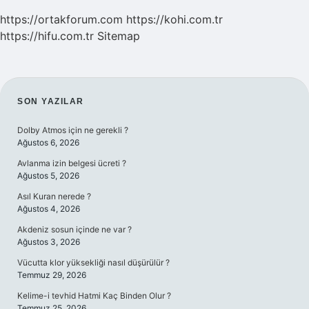
https://ortakforum.com
https://kohi.com.tr
https://hifu.com.tr
Sitemap
SIDEBAR
SON YAZILAR
Dolby Atmos için ne gerekli ?
Ağustos 6, 2026
Avlanma izin belgesi ücreti ?
Ağustos 5, 2026
Asıl Kuran nerede ?
Ağustos 4, 2026
Akdeniz sosun içinde ne var ?
Ağustos 3, 2026
Vücutta klor yüksekliği nasıl düşürülür ?
Temmuz 29, 2026
Kelime-i tevhid Hatmi Kaç Binden Olur ?
Temmuz 25, 2026