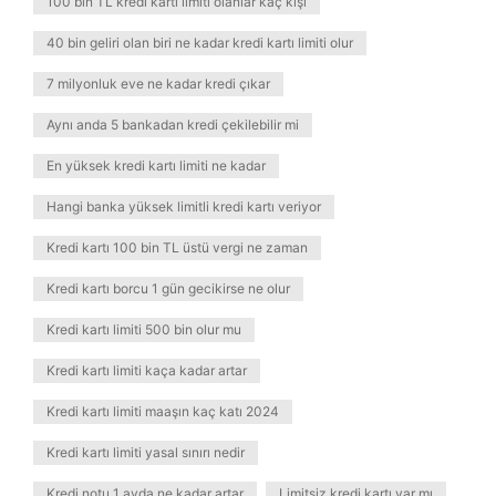
100 bin TL kredi kartı limiti olanlar kaç kişi
40 bin geliri olan biri ne kadar kredi kartı limiti olur
7 milyonluk eve ne kadar kredi çıkar
Aynı anda 5 bankadan kredi çekilebilir mi
En yüksek kredi kartı limiti ne kadar
Hangi banka yüksek limitli kredi kartı veriyor
Kredi kartı 100 bin TL üstü vergi ne zaman
Kredi kartı borcu 1 gün gecikirse ne olur
Kredi kartı limiti 500 bin olur mu
Kredi kartı limiti kaça kadar artar
Kredi kartı limiti maaşın kaç katı 2024
Kredi kartı limiti yasal sınırı nedir
Kredi notu 1 ayda ne kadar artar
Limitsiz kredi kartı var mı