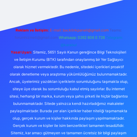
bet giriş
Reklam ve İletişim:
E-mail:
backlinkpaneli@gmail.com
Teams:
forumhizmeti@gmail.com
Whatsapp: 0262 606 0 726
Telegram:
@karabul
Yasal Uyarı:
Sitemiz, 5651 Sayılı Kanun gereğince Bilgi Teknolojileri
ve İletişim Kurumu (BTK) tarafından onaylanmış bir Yer Sağlayıcı
olarak hizmet vermektedir. Bu nedenle, sitedeki içerikleri proaktif
olarak denetleme veya araştırma yükümlülüğümüz bulunmamaktadır.
Ancak, üyelerimiz yazdıkları içeriklerin sorumluluğunu taşımakta olup,
siteye üye olarak bu sorumluluğu kabul etmiş sayılırlar. Bu internet
sitesi, herhangi bir marka, kurum veya şahıs şirketi ile hiçbir bağlantısı
bulunmamaktadır. Sitede yalnızca kendi hazırladığımız makaleler
paylaşılmaktadır. Burada yer alan içerikler haber niteliği taşımamakta
olup, gerçek kurum ve kişiler hakkında paylaşım yapılmamaktadır.
Gerçek kurum ve kişiler ile isim benzerlikleri tamamen tesadüfidir.
Sitemiz, kar amacı gütmeyen ve tamamen ücretsiz bir bilgi paylaşım