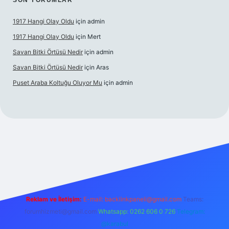
SON YORUMLAR
1917 Hangi Olay Oldu
için
admin
1917 Hangi Olay Oldu
için
Mert
Savan Bitki Örtüsü Nedir
için
admin
Savan Bitki Örtüsü Nedir
için
Aras
Puset Araba Koltuğu Oluyor Mu
için
admin
bet giriş
Reklam ve İletişim:
E-mail:
backlinkpaneli@gmail.com
Teams:
forumhizmeti@gmail.com
Whatsapp: 0262 606 0 726
Telegram:
@karabul