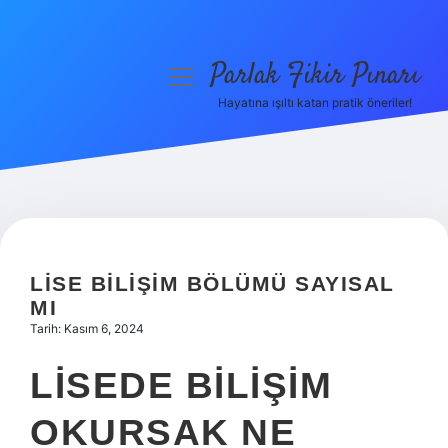
Parlak Fikir Pınarı
menüyü
aç
Hayatına ışıltı katan pratik öneriler!
Anasayfa
Gizlilik Politikası
Yasal Uyarı
Hakkımızda
LISE BILIŞIM BÖLÜMÜ SAYISAL
MI
Tarih: Kasım 6, 2024
LISEDE BILIŞIM
OKURSAK NE