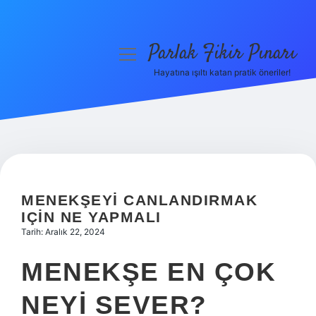
Parlak Fikir Pınarı
menüyü
aç
Hayatına ışıltı katan pratik öneriler!
Anasayfa
Gizlilik Politikası
Yasal Uyarı
Hakkımızda
MENEKŞEYI CANLANDIRMAK
IÇIN NE YAPMALI
Tarih: Aralık 22, 2024
MENEKŞE EN ÇOK
NEYI SEVER?