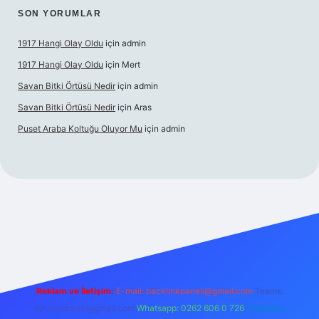
SON YORUMLAR
1917 Hangi Olay Oldu
için
admin
1917 Hangi Olay Oldu
için
Mert
Savan Bitki Örtüsü Nedir
için
admin
Savan Bitki Örtüsü Nedir
için
Aras
Puset Araba Koltuğu Oluyor Mu
için
admin
et giriş
Reklam ve İletişim:
E-mail:
backlinkpaneli@gmail.com
Teams:
forumhizmeti@gmail.com
Whatsapp: 0262 606 0 726
Telegram: