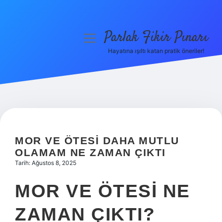
Parlak Fikir Pınarı
menüyü
aç
Hayatına ışıltı katan pratik öneriler!
Anasayfa
Gizlilik Politikası
Yasal Uyarı
Hakkımızda
MOR VE ÖTESI DAHA MUTLU
OLAMAM NE ZAMAN ÇIKTI
Tarih: Ağustos 8, 2025
MOR VE ÖTESI NE
ZAMAN ÇIKTI?