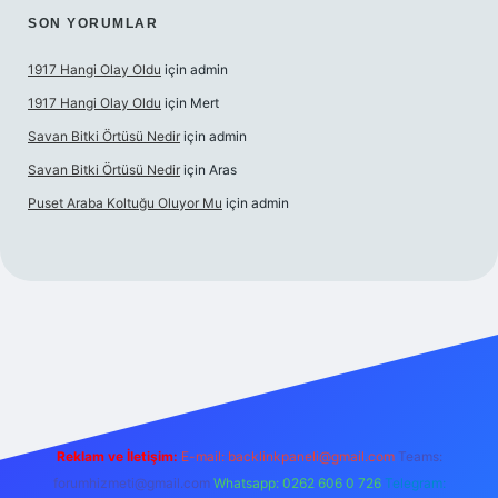
SON YORUMLAR
1917 Hangi Olay Oldu
için
admin
1917 Hangi Olay Oldu
için
Mert
Savan Bitki Örtüsü Nedir
için
admin
Savan Bitki Örtüsü Nedir
için
Aras
Puset Araba Koltuğu Oluyor Mu
için
admin
erabet giriş
Reklam ve İletişim:
E-mail:
backlinkpaneli@gmail.com
Teams:
forumhizmeti@gmail.com
Whatsapp: 0262 606 0 726
Telegram: