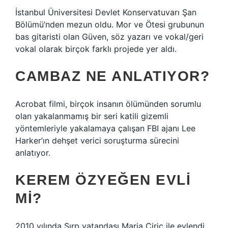
İstanbul Üniversitesi Devlet Konservatuvarı Şan
Bölümü’nden mezun oldu. Mor ve Ötesi grubunun
bas gitaristi olan Güven, söz yazarı ve vokal/geri
vokal olarak birçok farklı projede yer aldı.
CAMBAZ NE ANLATIYOR?
Acrobat filmi, birçok insanın ölümünden sorumlu
olan yakalanmamış bir seri katili gizemli
yöntemleriyle yakalamaya çalışan FBI ajanı Lee
Harker’ın dehşet verici soruşturma sürecini
anlatıyor.
KEREM ÖZYEĞEN EVLI
MI?
2010 yılında Sırp vatandaşı Maria Ciric ile evlendi.