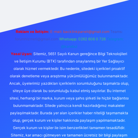
abet giriş
Reklam ve İletişim:
E-mail:
backlinkpaneli@gmail.com
Teams:
forumhizmeti@gmail.com
Whatsapp: 0262 606 0 726
Telegram:
@karabul
Yasal Uyarı:
Sitemiz, 5651 Sayılı Kanun gereğince Bilgi Teknolojileri
ve İletişim Kurumu (BTK) tarafından onaylanmış bir Yer Sağlayıcı
olarak hizmet vermektedir. Bu nedenle, sitedeki içerikleri proaktif
olarak denetleme veya araştırma yükümlülüğümüz bulunmamaktadır.
Ancak, üyelerimiz yazdıkları içeriklerin sorumluluğunu taşımakta olup,
siteye üye olarak bu sorumluluğu kabul etmiş sayılırlar. Bu internet
sitesi, herhangi bir marka, kurum veya şahıs şirketi ile hiçbir bağlantısı
bulunmamaktadır. Sitede yalnızca kendi hazırladığımız makaleler
paylaşılmaktadır. Burada yer alan içerikler haber niteliği taşımamakta
olup, gerçek kurum ve kişiler hakkında paylaşım yapılmamaktadır.
Gerçek kurum ve kişiler ile isim benzerlikleri tamamen tesadüfidir.
Sitemiz, kar amacı gütmeyen ve tamamen ücretsiz bir bilgi paylaşım