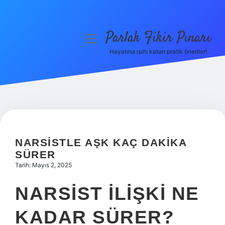
Parlak Fikir Pınarı
menüyü
aç
Hayatına ışıltı katan pratik öneriler!
Anasayfa
Gizlilik Politikası
Yasal Uyarı
Hakkımızda
NARSISTLE AŞK KAÇ DAKIKA
SÜRER
Tarih: Mayıs 2, 2025
NARSIST ILIŞKI NE
KADAR SÜRER?