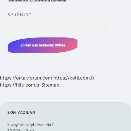
site adresim bu tarayıcıya kaydedilsin.
6 + 2 kaçtır?
*
https://ortakforum.com
https://kohi.com.tr
https://hifu.com.tr
Sitemap
SIDEBAR
SON YAZILAR
Kuvayi Milliye’yi kim kurdu ?
Ağustos 8, 2026