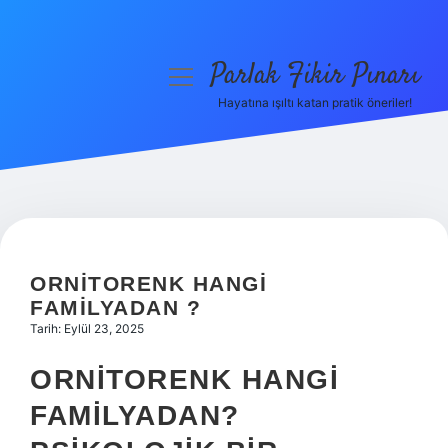
Parlak Fikir Pınarı
menüyü
aç
Hayatına ışıltı katan pratik öneriler!
Anasayfa
Gizlilik Politikası
Yasal Uyarı
Hakkımızda
ORNITORENK HANGI
FAMILYADAN ?
Tarih: Eylül 23, 2025
ORNITORENK HANGI
FAMILYADAN?