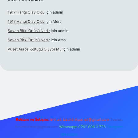
1917 Hangi Olay Oldu
için
admin
1917 Hangi Olay Oldu
için
Mert
Savan Bitki Örtüsü Nedir
için
admin
Savan Bitki Örtüsü Nedir
için
Aras
Puset Araba Koltuğu Oluyor Mu
için
admin
randoperabet giriş
Reklam ve İletişim:
E-mail:
backlinkpaneli@gmail.com
Teams:
forumhizmeti@gmail.com
Whatsapp: 0262 606 0 726
Telegram:
@karabul