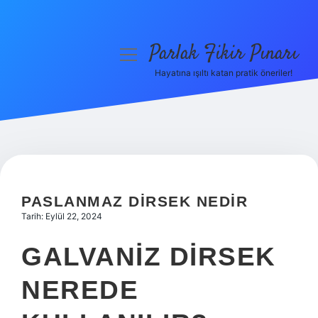
Parlak Fikir Pınarı
menüyü
aç
Hayatına ışıltı katan pratik öneriler!
Anasayfa
Gizlilik Politikası
Yasal Uyarı
Hakkımızda
PASLANMAZ DIRSEK NEDIR
Tarih: Eylül 22, 2024
GALVANIZ DIRSEK
NEREDE