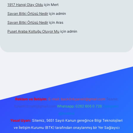
1917 Hangi Olay Oldu
için
Mert
Savan Bitki Örtüsü Nedir
için
admin
Savan Bitki Örtüsü Nedir
için
Aras
Puset Araba Koltuğu Oluyor Mu
için
admin
grandoperabet giriş
Reklam ve İletişim:
E-mail:
backlinkpaneli@gmail.com
Teams:
forumhizmeti@gmail.com
Whatsapp: 0262 606 0 726
Telegram:
@karabul
Yasal Uyarı:
Sitemiz, 5651 Sayılı Kanun gereğince Bilgi Teknolojileri
ve İletişim Kurumu (BTK) tarafından onaylanmış bir Yer Sağlayıcı