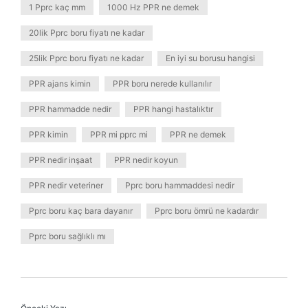
1 Pprc kaç mm
1000 Hz PPR ne demek
20lik Pprc boru fiyatı ne kadar
25lik Pprc boru fiyatı ne kadar
En iyi su borusu hangisi
PPR ajans kimin
PPR boru nerede kullanılır
PPR hammadde nedir
PPR hangi hastalıktır
PPR kimin
PPR mi pprc mi
PPR ne demek
PPR nedir inşaat
PPR nedir koyun
PPR nedir veteriner
Pprc boru hammaddesi nedir
Pprc boru kaç bara dayanır
Pprc boru ömrü ne kadardır
Pprc boru sağlıklı mı