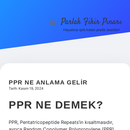
Parlak Fikir Pınarı
menüyü
aç
Hayatına ışıltı katan pratik öneriler!
Anasayfa
Gizlilik Politikası
Yasal Uyarı
Hakkımızda
PPR NE ANLAMA GELIR
Tarih: Kasım 19, 2024
PPR NE DEMEK?
PPR, Pentatricopeptide Repeats’in kısaltmasıdır,
ayrıca Random Copolymer Polypropylene (PPR)