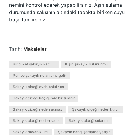
nemini kontrol ederek yapabilirsiniz. Aşırı sulama
durumunda saksının altındaki tabakta biriken suyu
boşaltabilirsiniz.
Tarih:
Makaleler
Bir buket şakayık kaç TL
Kışın şakayık bulunur mu
Pembe şakayık ne anlama gelir
Şakayık çiçeği evde bakılır mı
Şakayık çiçeği kaç günde bir sulanır
Şakayık çiçeği neden açmaz
Şakayık çiçeği neden kurur
Şakayık çiçeği neden solar
Şakayık çiçeği solar mı
Şakayık dayanıklı mı
Şakayık hangi şartlarda yetişir