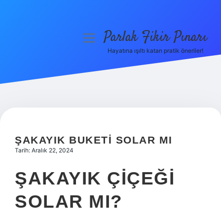
Parlak Fikir Pınarı
menüyü
aç
Hayatına ışıltı katan pratik öneriler!
Anasayfa
Gizlilik Politikası
Yasal Uyarı
Hakkımızda
ŞAKAYIK BUKETI SOLAR MI
Tarih: Aralık 22, 2024
ŞAKAYIK ÇIÇEĞI
SOLAR MI?