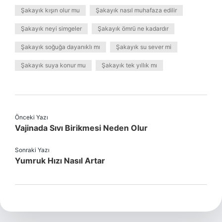
Şakayık kışın olur mu
Şakayık nasıl muhafaza edilir
Şakayık neyi simgeler
Şakayık ömrü ne kadardır
Şakayık soğuğa dayanıklı mı
Şakayık su sever mi
Şakayık suya konur mu
Şakayık tek yıllık mı
Önceki Yazı
Vajinada Sıvı Birikmesi Neden Olur
Sonraki Yazı
Yumruk Hızı Nasıl Artar