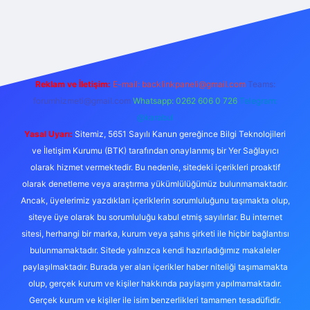
abet giriş
Reklam ve İletişim:
E-mail:
backlinkpaneli@gmail.com
Teams:
forumhizmeti@gmail.com
Whatsapp: 0262 606 0 726
Telegram:
@karabul
Yasal Uyarı:
Sitemiz, 5651 Sayılı Kanun gereğince Bilgi Teknolojileri
ve İletişim Kurumu (BTK) tarafından onaylanmış bir Yer Sağlayıcı
olarak hizmet vermektedir. Bu nedenle, sitedeki içerikleri proaktif
olarak denetleme veya araştırma yükümlülüğümüz bulunmamaktadır.
Ancak, üyelerimiz yazdıkları içeriklerin sorumluluğunu taşımakta olup,
siteye üye olarak bu sorumluluğu kabul etmiş sayılırlar. Bu internet
sitesi, herhangi bir marka, kurum veya şahıs şirketi ile hiçbir bağlantısı
bulunmamaktadır. Sitede yalnızca kendi hazırladığımız makaleler
paylaşılmaktadır. Burada yer alan içerikler haber niteliği taşımamakta
olup, gerçek kurum ve kişiler hakkında paylaşım yapılmamaktadır.
Gerçek kurum ve kişiler ile isim benzerlikleri tamamen tesadüfidir.